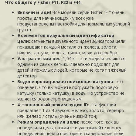
Что общего у Fisher F11, F22 и F44:
Включи и иди!
Все модели серии Fisher “F " очень
просты для начинающих - у всех уже
предустановлены настройки для нормальных условий
грунта.
9 сегментов визуальный идентификатор
цели:
сегменты визуального идентификатора цели
показывают каждый металл от железа, золота,
никеля, латуни, золота, цинка, меди до серебра.
Ультра легкий вес:
1,04 кг - эти модели являются
одними из самых легких. Идеально подходят для
детей и пожилых людей, которые не хотят тяжелый
детектор.
Водонепроницаемая поисковая катушка:
это
означает, что вы можете погружать поисковую
катушку (только катушку) в воду. Но устройство не
является водонепроницаемым.
4-тоннальный режим аудио ID:
эта функция
предлагает 1 из 4 звуков: железо, золото, серебро
или железо / сталь (очень низкий тон).
Режим определения цели:
после того, как вы
определили цель, нажмите и удерживайте кнопку
определения цели и повторите сканирование цели