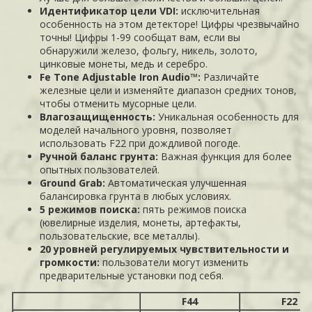
Идентификатор цели VDI:
исключительная
особенность на этом детекторе! Цифры чрезвычайно
точны! Цифры 1-99 сообщат вам, если вы
обнаружили железо, фольгу, никель, золото,
цинковые монеты, медь и серебро.
Fe Tone Adjustable Iron Audio™:
Различайте
железные цели и изменяйте диапазон средних тонов,
чтобы отменить мусорные цели.
Влагозащищенность:
Уникальная особенность для
моделей начального уровня, позволяет
использовать F22 при дождливой погоде.
Ручной баланс грунта:
Важная функция для более
опытных пользователей.
Ground Grab
:
Автоматическая улучшенная
балансировка грунта в любых условиях.
5 режимов поиска:
пять режимов поиска
(ювелирные изделия, монеты, артефакты,
пользовательские, все металлы).
20 уровней регулируемых чувствительности и
громкости:
пользователи могут изменить
предварительные установки под себя.
F44
F22