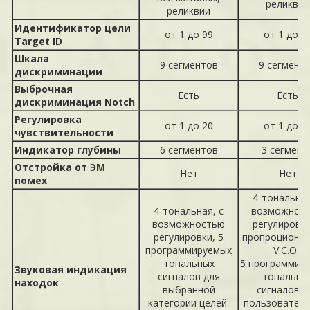
реликвии
реликвии
Идентификатор цели
от 1 до 99
от 1 до 9
Target ID
Шкала
9 сегментов
9 сегмент
дискриминации
Выброчная
Есть
Есть
дискриминация Notch
Регулировка
от 1 до 20
от 1 до 1
чувствительности
Индикатор глубины
6 сегментов
3 сегмент
Отстройка от ЭМ
Нет
Нет
помех
4-тональная
4-тональная, с
возможнос
возможностью
регулировки
регулировки, 5
пропроциона
программируемых
V.C.O.,
тональных
5 программир
Звуковая индикация
сигналов для
тональны
находок
выбранной
сигналов д
категории целей:
пользователь