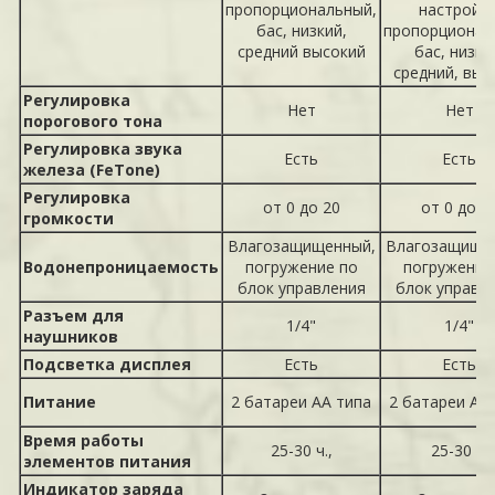
пропорциональный,
настройки
бас, низкий,
пропорционал
средний высокий
бас, низки
средний, выс
Регулировка
Нет
Нет
порогового тона
Регулировка звука
Есть
Есть
железа (FeTone)
Регулировка
от 0 до 20
от 0 до 2
громкости
Влагозащищенный,
Влагозащище
Водонепроницаемость
погружение по
погружение
блок управления
блок управл
Разъем для
1/4"
1/4"
наушников
Подсветка дисплея
Есть
Есть
Питание
2 батареи АА типа
2 батареи АА
Время работы
25-30 ч.,
25-30 ч.
элементов питания
Индикатор заряда