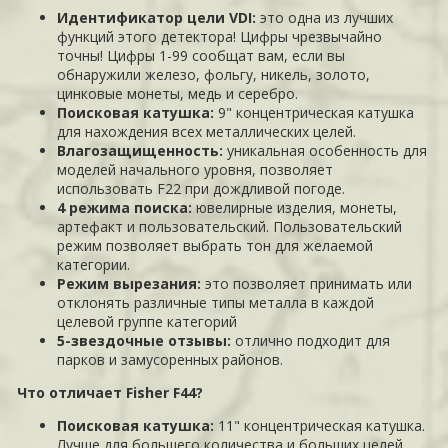
Идентификатор цели VDI:
это одна из лучших
функций этого детектора! Цифры чрезвычайно
точны! Цифры 1-99 сообщат вам, если вы
обнаружили железо, фольгу, никель, золото,
цинковые монеты, медь и серебро.
Поисковая катушка:
9" концентрическая катушка
для нахождения всех металлических целей.
Влагозащищенность:
уникальная особенность для
моделей начального уровня, позволяет
использовать F22 при дождливой погоде.
4 режима поиска:
ювелирные изделия, монеты,
артефакт и пользовательский. Пользовательский
режим позволяет выбрать тон для желаемой
категории.
Режим вырезания:
это позволяет принимать или
отклонять различные типы металла в каждой
целевой группе категорий
5-звездочные отзывы:
отлично подходит для
парков и замусоренных районов.
Что отличает Fisher F44?
Поисковая катушка:
11" концентрическая катушка.
Лучше для большего количества и больших целей.