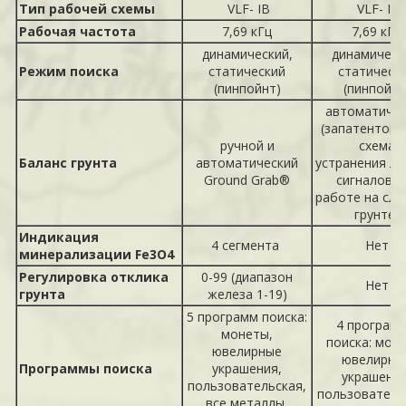
Тип рабочей схемы
VLF- IB
VLF- IB
Рабочая частота
7,69 кГц
7,69 кГц
динамический,
динамическ
Режим поиска
статический
статическ
(пинпойнт)
(пинпойнт
автоматиче
(запатентова
ручной и
схема
Баланс грунта
автоматический
устранения л
Ground Grab®
сигналов п
работе на сл
грунте)
Индикация
4 сегмента
Нет
минерализации Fe3O4
Регулировка отклика
0-99 (диапазон
Нет
грунта
железа 1-19)
5 программ поиска:
4 програм
монеты,
поиска: мон
ювелирные
ювелирны
Программы поиска
украшения,
украшения
пользовательская,
пользователь
все металлы,