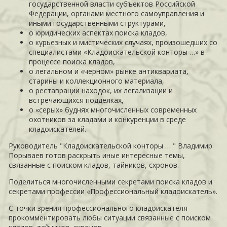
государственной власти субъектов Российской
Федерации, органами местного самоуправления и
иными государственными структурами,
о юридических аспектах поиска кладов,
о курьезных и мистических случаях, произошедших со
специалистами «Кладоискательской конторы …» в
процессе поиска кладов,
о легальном и «черном» рынке антиквариата,
старины и коллекционного материала,
о реставрации находок, их легализации и
встречающихся подделках,
о «серых» буднях многочисленных современных
охотников за кладами и конкуренции в среде
кладоискателей.
Руководитель "Кладоискательской конторы … " Владимир
Порываев готов раскрыть иные интересные темы,
связанные с поиском кладов, тайников, схронов.
Поделиться многочисленными секретами поиска кладов и
секретами профессии «Профессиональный кладоискатель».
С точки зрения профессионального кладоискателя
прокомментировать любы ситуации связанные с поиском