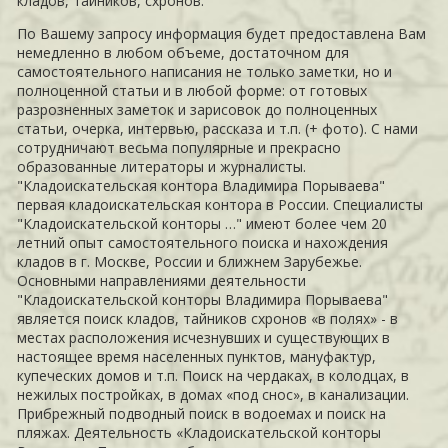
кладов, тайников, схронов.
По Вашему запросу информация будет предоставлена Вам
немедленно в любом объеме, достаточном для
самостоятельного написания не только заметки, но и
полноценной статьи и в любой форме: от готовых
разрозненных заметок и зарисовок до полноценных
статьи, очерка, интервью, рассказа и т.п. (+ фото). С нами
сотрудничают весьма популярные и прекрасно
образованные литераторы и журналисты.
"Кладоискательская контора Владимира Порываева"
первая кладоискательская контора в России. Специалисты
"Кладоискательской конторы …" имеют более чем 20
летний опыт самостоятельного поиска и нахождения
кладов в г. Москве, России и ближнем Зарубежье.
Основными направлениями деятельности
"Кладоискательской конторы Владимира Порываева"
является поиск кладов, тайников схронов «в полях» - в
местах расположения исчезнувших и существующих в
настоящее время населенных пунктов, мануфактур,
купеческих домов и т.п. Поиск на чердаках, в колодцах, в
нежилых постройках, в домах «под снос», в канализации.
Прибрежный подводный поиск в водоемах и поиск на
пляжах. Деятельность «Кладоискательской конторы