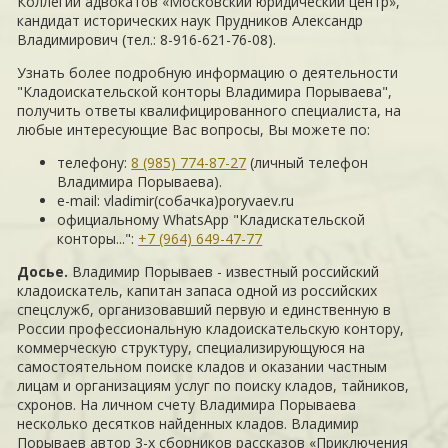
Коллегии адвокатов «Московский юридический центр»,
кандидат исторических наук Прудников Александр
Владимирович (тел.: 8-916-621-76-08).
Узнать более подробную информацию о деятельности
"Кладоискательской конторы Владимира Порываева",
получить ответы квалифицированного специалиста, на
любые интересующие Вас вопросы, Вы можете по:
телефону:
8 (985) 774-87-27
(личный телефон
Владимира Порываева).
e-mail: vladimir(собачка)poryvaev.ru
официальному WhatsApp "Кладискательской
конторы...":
+7 (964) 649-47-77
Досье.
Владимир Порываев - известный российский
кладоискатель, капитан запаса одной из российских
спецслужб, организовавший первую и единственную в
России профессиональную кладоискательскую контору,
коммерческую структуру, специализирующуюся на
самостоятельном поиске кладов и оказании частным
лицам и организациям услуг по поиску кладов, тайников,
схронов. На личном счету Владимира Порываева
несколько десятков найденных кладов. Владимир
Порываев автор 3-х сборников рассказов «Приключения