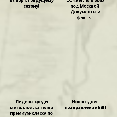
выбор к грядущему
СС «Reich» в боях
сезону!
под Москвой.
Документы и
факты"
Лидеры среди
Новогоднее
металлоискателей
поздравление ВВП
премиум-класса по