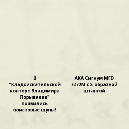
В
АКА Сигнум MFD
"Кладоискательской
7272М c S-образной
конторе Владимира
штангой
Порываева"
появились
поисковые щупы!