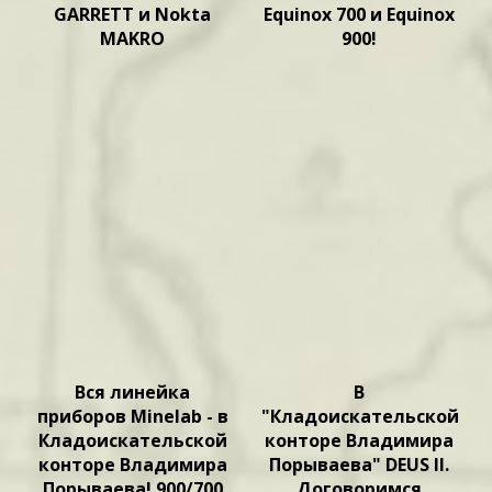
GARRETT и Nokta
Equinox 700 и Equinox
MAKRO
900!
Вся линейка
В
приборов Minelab - в
"Кладоискательской
Кладоискательской
конторе Владимира
конторе Владимира
Порываева" DEUS II.
Порываева! 900/700
Договоримся