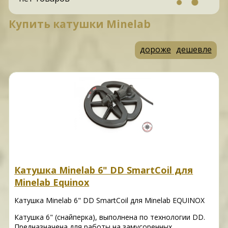
Купить катушки Minelab
дороже
дешевле
Катушка Minelab 6" DD SmartCoil для
Minelab Equinox
Катушка Minelab 6" DD SmartCoil для Minelab EQUINOX
Катушка 6" (снайперка), выполнена по технологии DD.
Предназначена для работы на замусоренных