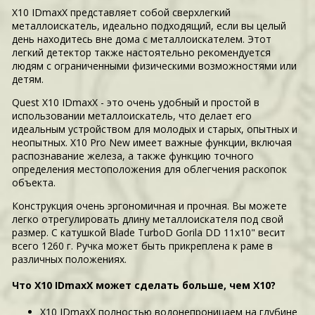
X10 IDmaxX представляет собой сверхлегкий
металлоискатель, идеально подходящий, если вы целый
день находитесь вне дома с металлоискателем. Этот
легкий детектор также настоятельно рекомендуется
людям с ограниченными физическими возможностями или
детям.
Quest X10 IDmaxX - это очень удобный и простой в
использовании металлоискатель, что делает его
идеальным устройством для молодых и старых, опытных и
неопытных. X10 Pro New имеет важные функции, включая
распознавание железа, а также функцию точного
определения местоположения для облегчения раскопок
объекта.
Конструкция очень эргономичная и прочная. Вы можете
легко отрегулировать длину металлоискателя под свой
размер. С катушкой Blade TurboD Gorila DD 11х10" весит
всего 1260 г. Ручка может быть прикреплена к раме в
различных положениях.
Что X10 IDmaxX может сделать больше, чем X10?
X10 IDmaxX полностью водонепроницаем на глубине