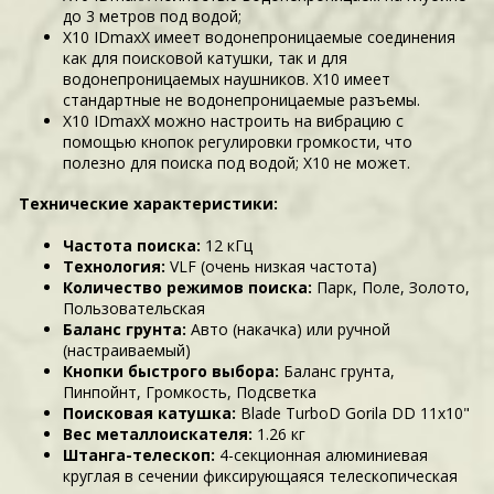
до 3 метров под водой;
X10 IDmaxX имеет водонепроницаемые соединения
как для поисковой катушки, так и для
водонепроницаемых наушников. X10 имеет
стандартные не водонепроницаемые разъемы.
X10 IDmaxX можно настроить на вибрацию с
помощью кнопок регулировки громкости, что
полезно для поиска под водой; X10 не может.
Технические характеристики:
Частота поиска:
12 кГц
Технология:
VLF (очень низкая частота)
Количество режимов поиска:
Парк, Поле, Золото,
Пользовательская
Баланс грунта:
Авто (накачка) или ручной
(настраиваемый)
Кнопки быстрого выбора:
Баланс грунта,
Пинпойнт, Громкость, Подсветка
Поисковая катушка:
Blade TurboD Gorila DD 11х10"
Вес металлоискателя:
1.26 кг
Штанга-телескоп:
4-секционная алюминиевая
круглая в сечении фиксирующаяся телескопическая