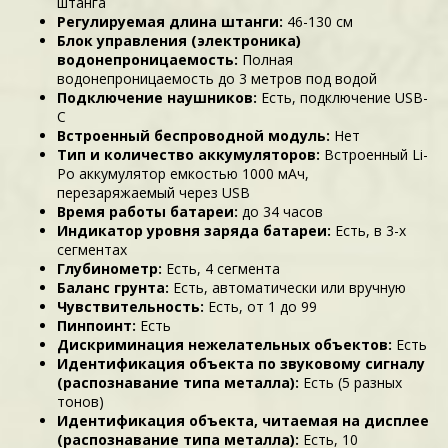
штанга
Регулируемая длина штанги:
46-130 см
Блок управления (электроника)
водонепроницаемость:
Полная
водонепроницаемость до 3 метров под водой
Подключение наушников:
Есть, подключение USB-
C
Встроенный беспроводной модуль:
Нет
Тип и количество аккумуляторов:
Встроенный Li-
Po аккумулятор емкостью 1000 мАч,
перезаряжаемый через USB
Время работы батареи:
до 34 часов
Индикатор уровня заряда батареи:
Есть, в 3-х
сегментах
Глубинометр:
Есть, 4 сегмента
Баланс грунта:
Есть, автоматически или вручную
Чувствительность:
Есть, от 1 до 99
Пинпоинт:
Есть
Дискриминация нежелательных объектов:
Есть
Идентификация объекта по звуковому сигналу
(распознавание типа металла):
Есть (5 разных
тонов)
Идентификация объекта, читаемая на дисплее
(распознавание типа металла):
Есть, 10