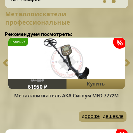
Металлоискатели
профессиональные
Рекомендуем посмотреть:
%
%
Новинка!
65100 ₽
Купить
61950 ₽
Металлоискатель АКА Сигнум MFD 7272М
дороже
дешевле