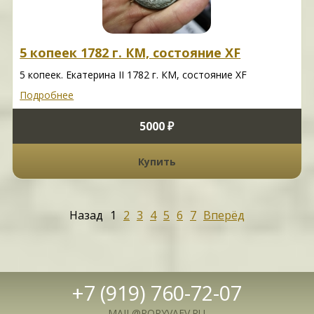
5 копеек 1782 г. КМ, состояние XF
5 копеек. Екатерина II 1782 г. КМ, состояние XF
Подробнее
5000 ₽
Купить
Назад
1
2
3
4
5
6
7
Вперёд
+7 (919) 760-72-07
MAIL@PORYVAEV.RU