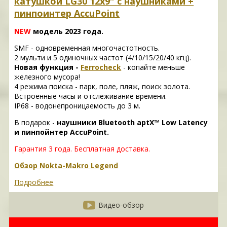
катушкой LG30 12x9″ с наушниками +
пинпоинтер AccuPoint
NEW
модель 2023 года.
SMF - одновременная многочастотность.
2 мульти и 5 одиночных частот (4/10/15/20/40 кгц).
Новая функция -
Ferrocheck
- копайте меньше
железного мусора!
4 режима поиска - парк, поле, пляж, поиск золота.
Встроенные часы и отслеживание времени.
IP68 - водонепроницаемость до 3 м.
В подарок -
наушники Bluetooth aptX™ Low Latency
и пинпойнтер AccuPoint.
Гарантия 3 года. Б
есплатная доставка.
Обзор Nokta-Makro Legend
Подробнее
Видео-обзор