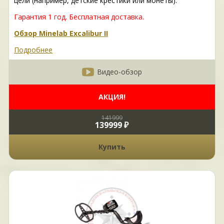
цели (например, детские крестики или монеты).
Гарантия 1 год.
Бесплатная доставка.
Обзор Minelab Excalibur II
Подробнее
Видео-обзор
АКЦИЯ!
141999
139999 ₽
Купить