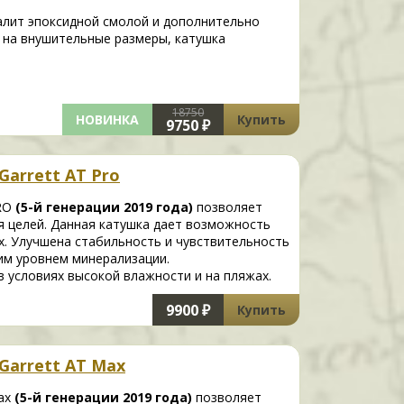
алит эпоксидной смолой и дополнительно
 на внушительные размеры, катушка
18750
НОВИНКА
Купить
9750 ₽
Garrett AT Pro
PRO
(5-й генерации 2019 года)
позволяет
я целей. Данная катушка дает возможность
х. Улучшена стабильность и чувствительность
им уровнем минерализации.
 условиях высокой влажности и на пляжах.
9900 ₽
Купить
Garrett AT Max
Max
(5-й генерации 2019 года)
позволяет