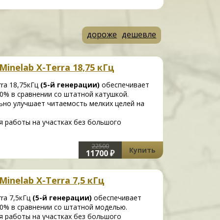
дороже
дешевле
inelab X-Terra 18,75 кГц
rra 18,75кГц
(5-й генерации)
обеспечивает
0% в сравнении со штатной катушкой.
ьно улучшает читаемость мелких целей на
 работы на участках без большого
22500
Купить
11700 ₽
inelab X-Terra 7,5 кГц
rra 7,5кГц
(5-й генерации)
обеспечивает
0% в сравнении со штатной моделью.
 работы на участках без большого