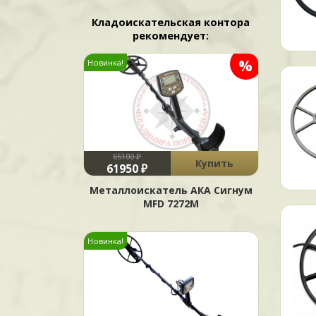
Кладоискательская контора
рекомендует:
%
Новинка!
65100 ₽
Купить
61950 ₽
Металлоискатель АКА Сигнум
MFD 7272М
Новинка!