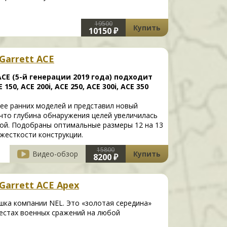
19500
Купить
10150 ₽
Garrett ACE
ACE (5-й генерации 2019 года) подходит
50, ACE 200i, ACE 250, ACE 300i, ACE 350
ее ранних моделей и представил новый
 что глубина обнаружения целей увеличилась
кой. Подобраны оптимальные размеры 12 на 13
жесткости конструкции.
15800
Видео-обзор
Купить
8200 ₽
Garrett ACE Apex
шка компании NEL. Это «золотая середина»
местах военных сражений на любой