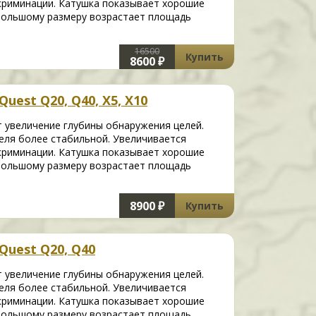
криминации. Катушка показывает хорошие
 большому размеру возрастает площадь
16500
Купить
8600 ₽
uest Q20, Q40, X5, X10
т увеличение глубины обнаружения целей.
еля более стабильной. Увеличивается
криминации. Катушка показывает хорошие
 большому размеру возрастает площадь
8900 ₽
Купить
Quest Q20, Q40
т увеличение глубины обнаружения целей.
еля более стабильной. Увеличивается
криминации. Катушка показывает хорошие
 большому размеру возрастает площадь