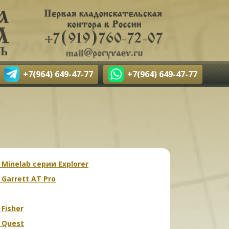
+7(964) 649-47-77
+7(964) 649-47-77
 Minelab серии Explorer
 Garrett AT Pro
 Fisher
 Quest