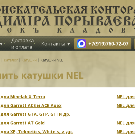
Доставка
+7(919)760-72-07
Контакты
и оплата
|
Каталог
|
Катушки
|
Катушки NEL
пить катушки NEL
 для Minelab X-Terra
NEL для
 для Garrett ACE и ACE Apex
NEL для
 для Garrett GTA, GTP, GTI и др.
 для Garrett AT Gold
NEL для
для XP, Teknetics, White's, и др.
NEL для