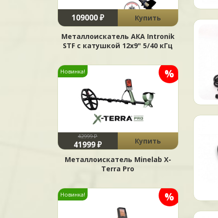
109000 ₽
Купить
Металлоискатель АКА Intronik
STF c катушкой 12x9" 5/40 кГц
%
Новинка!
42999 ₽
Купить
41999 ₽
Металлоискатель Minelab X-
Terra Pro
%
Новинка!