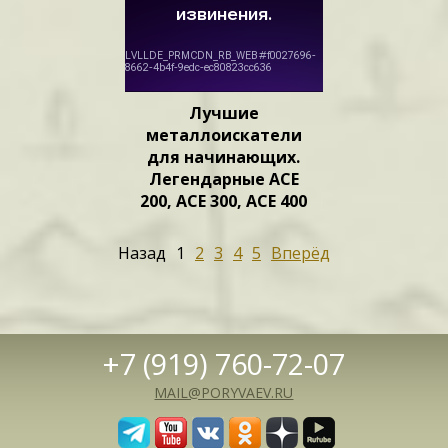
Лучшие
металлоискатели
для начинающих.
Легендарные АСЕ
200, АСЕ 300, АСЕ 400
Назад
1
2
3
4
5
Вперёд
+7 (919) 760-72-07
MAIL@PORYVAEV.RU