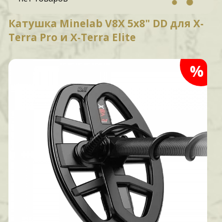
Катушка Minelab V8X 5x8" DD для X-
Terra Pro и X-Terra Elite
%