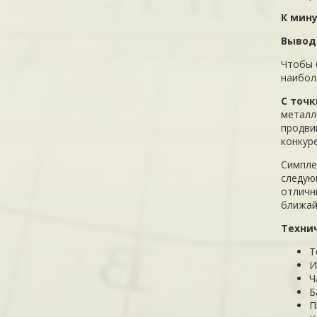
К мин
Вывод
Чтобы 
наибол
С точ
металл
продви
конкур
Симпле
следую
отличн
ближай
Техни
Т
И
Ч
Б
П