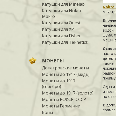
Катушки для Minelab
Nokta 
Катушки для Nokta-
м. Уст
Makro
Вполне
Катушки для Quest
начина
Катушки для XP
водой.
шума. 
Катушки для Fisher
машина
Катушки для Teknetics
--------------------
Основн
частот
детект
МОНЕТЫ
также 
Допетровские монеты
локаци
радиои
Монеты до 1917 (медь)
преиму
Монеты до 1917
(серебро)
Одна и
извест
Монеты до 1917 (золото)
по отз
Монеты РСФСР, СССР
В допо
Монеты Германии
совмес
Боны