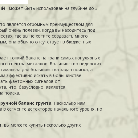
ый
- может быть использован на глубине до 3
то является огромным преимуществом для
орый очень полезен, когда вы находитесь под
естах, где вы не хотите создавать много
тым, она обычно отсутствует в бюджетных
вает тонкий баланс на грани самых популярных
ого спектра металлов. Большинство недорогих
птимальна для большинства задач поиска, а
 им эффективно искать в большинстве
жать фантомных сигналов от
та, что, безусловно, является
а поиска.
ручной баланс грунта
. Насколько нам
а в сегменте детекторов начального уровня, но
т
, вы можете купить несколько других
.