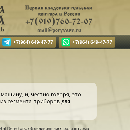
+7(964) 649-47-77
+7(964) 649-47-77
 машину, и, честно говоря, это
из сегмента приборов для
tal Detectors, объединившаяся ради штурма