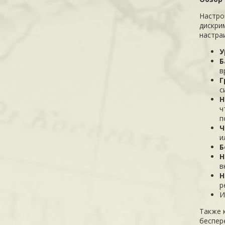
Настро
дискри
настра
У
Б
в
Г
с
Н
ч
п
Ч
и
Б
Н
в
Н
р
И
Также 
беспер