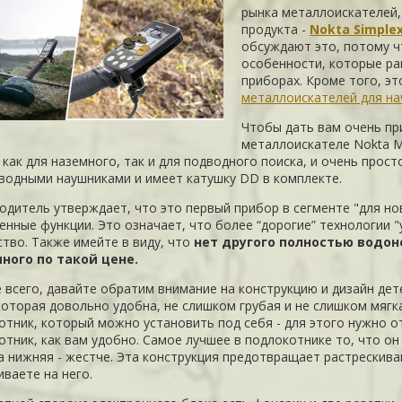
рынка металлоискателей, 
продукта -
Nokta Simple
обсуждают это, потому ч
особенности, которые ра
приборах. Кроме того, э
металлоискателей для н
Чтобы дать вам очень пр
металлоискателе Nokta M
как для наземного, так и для подводного поиска, и очень прост
водными наушниками и имеет катушку DD в комплекте.
одитель утверждает, что это первый прибор в сегменте "для но
енные функции. Это означает, что более “дорогие” технологии 
ство. Также имейте в виду, что
нет другого полностью водо
ного по такой цене.
 всего, давайте обратим внимание на конструкцию и дизайн де
 которая довольно удобна, не слишком грубая и не слишком мягк
отник, который можно установить под себя - для этого нужно о
отник, как вам удобно. Самое лучшее в подлокотнике то, что он
 а нижняя - жестче. Эта конструкция предотвращает растрескив
иваете на него.