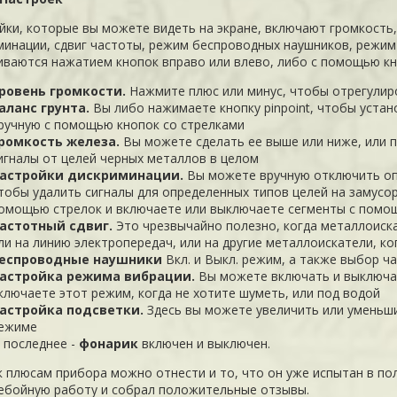
йки, которые вы можете видеть на экране, включают громкость,
минации, сдвиг частоты, режим беспроводных наушников, режим 
иваются нажатием кнопок вправо или влево, либо с помощью кно
ровень громкости.
Нажмите плюс или минус, чтобы отрегулир
аланс грунта.
Вы либо нажимаете кнопку pinpoint, чтобы устан
ручную с помощью кнопок со стрелками
ромкость железа.
Вы можете сделать ее выше или ниже, или 
игналы от целей черных металлов в целом
астройки дискриминации.
Вы можете вручную отключить оп
тобы удалить сигналы для определенных типов целей на замусо
омощью стрелок и включаете или выключаете сегменты с помощ
астотный сдвиг.
Это чрезвычайно полезно, когда металлоиск
ли на линию электропередач, или на другие металлоискатели, ко
еспроводные наушники
Вкл. и Выкл. режим, а также выбор ча
астройка режима вибрации.
Вы можете включать и выключа
ключаете этот режим, когда не хотите шуметь, или под водой
астройка подсветки.
Здесь вы можете увеличить или уменьши
ежиме
 последнее -
фонарик
включен и выключен.
к плюсам прибора можно отнести и то, что он уже испытан в п
ебойную работу и собрал положительные отзывы.