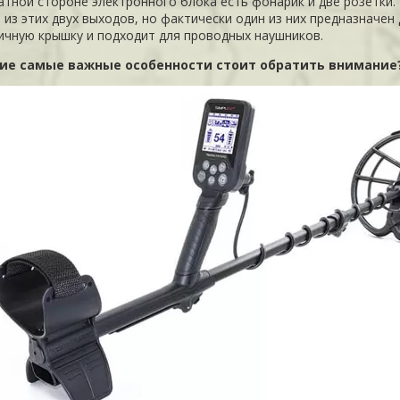
атной стороне электронного блока есть фонарик и две розетк
 из этих двух выходов, но фактически один из них предназначен 
ичную крышку и подходит для проводных наушников.
кие самые важные особенности стоит обратить внимание