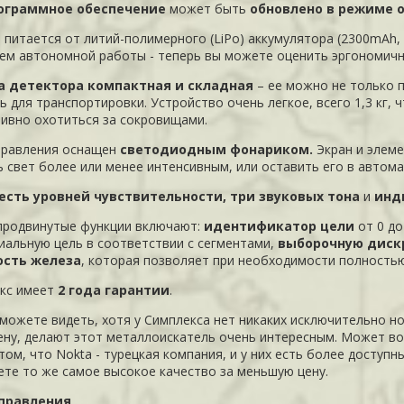
ограммное обеспечение
может быть
обновлено в режиме 
 питается от литий-полимерного (LiPo) аккумулятора (2300mAh,
ем автономной работы
- теперь вы можете оценить эргономичн
а детектора компактная и складная
– ее можно не только п
ь для транспортировки. Устройство очень легкое, всего 1,3 кг
ивно охотиться за сокровищами.
правления оснащен
светодиодным фонариком.
Экран и элем
ь свет более или менее интенсивным, или оставить его в автом
есть уровней чувствительности, три звуковых тона
и
инди
продвинутые функции включают:
идентификатор цели
от 0 до
иальную цель в соответствии с сегментами,
выборочную дис
ость железа
, которая позволяет при необходимости полность
кс имеет
2 года гарантии
.
 можете видеть, хотя у Симплекса нет никаких исключительно но
ену, делают этот металлоискатель очень интересным. Может воз
том, что Nokta - турецкая компания, и у них есть более доступн
ете то же самое высокое качество за меньшую цену.
управления