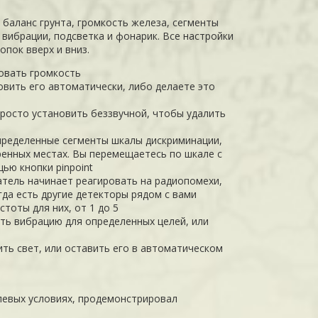
 баланс грунта, громкость железа, сегменты
вибрации, подсветка и фонарик. Все настройки
пок вверх и вниз.
овать громкость
овить его автоматически, либо делаете это
просто установить беззвучной, чтобы удалить
ределенные сегменты шкалы дискриминации,
ренных местах. Вы перемещаетесь по шкале с
ью кнопки pinpoint
атель начинает реагировать на радиопомехи,
гда есть другие детекторы рядом с вами
стоты для них, от 1 до 5
ть вибрацию для определенных целей, или
ть свет, или оставить его в автоматическом
олевых условиях, продемонстрировал