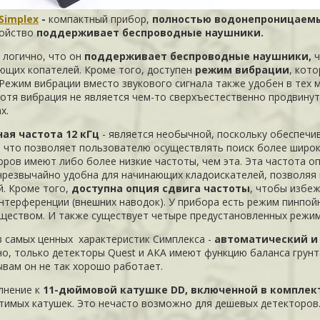
Simplex
-
компактный прибор,
полностью водонепроницаем
ройство
поддерживает беспроводные наушники.
 логично, что он
поддерживает беспроводные наушники,
ч
ющих копателей. Кроме того, доступен
режим вибрации
, кот
 Режим вибрации вместо звукового сигнала также удобен в тех м
Хотя вибрация не является чем-то сверхъестественно продвину
х.
ая частота 12 кГц
- является необычной, поскольку обеспечи
, что позволяет пользователю осуществлять поиск более широк
оров имеют либо более низкие частоты, чем эта. Эта частота о
чрезвычайно удобна для начинающих кладоискателей, позволяя
й. Кроме того,
доступна опция сдвига частоты
, чтобы избе
нтерференции (внешних наводок). У прибора есть режим пинпойн
ществом. И также существует четыре предустановленных режим
з самых ценных характеристик Симплекса -
автоматический и 
но, только детекторы Quest и АКА имеют функцию баланса грунт
ывам он не так хорошо работает.
лнение к
11-дюймовой катушке DD, включенной в комплек
тимых катушек. Это нечасто возможно для дешевых детекторов