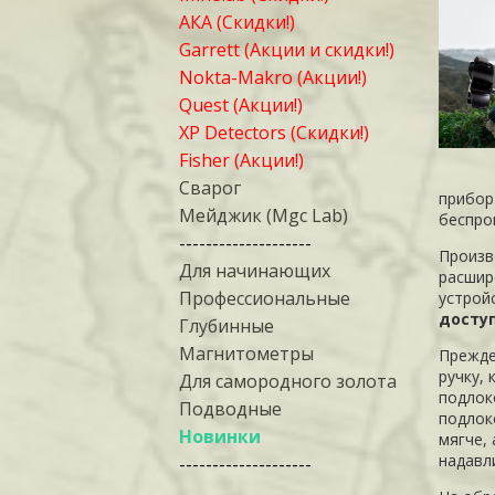
АКА (Скидки!)
Garrett (Акции и скидки!)
Nokta-Makro (Акции!)
Quest (Акции!)
XP Detectors (Скидки!)
Fisher (Акции!)
Сварог
прибор 
Мейджик (Mgc Lab)
беспро
--------------------
Произв
Для начинающих
расшир
Профессиональные
устрой
доступ
Глубинные
Магнитометры
Прежде
ручку,
Для самородного золота
подлок
Подводные
подлок
Новинки
мягче,
надавл
--------------------