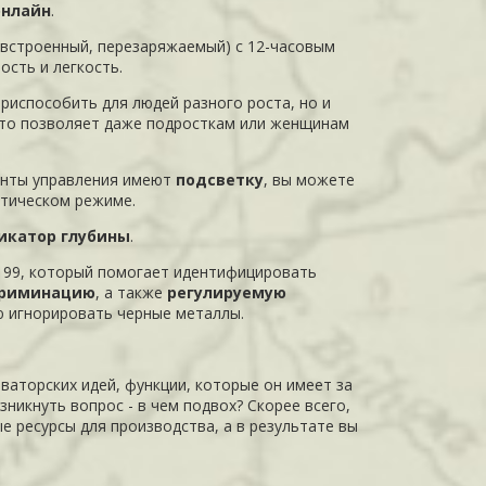
онлайн
.
 встроенный, перезаряжаемый) с 12-часовым
ость и легкость.
риспособить для людей разного роста, но и
, что позволяет даже подросткам или женщинам
енты управления имеют
подсветку
, вы можете
атическом режиме.
катор глубины
.
 99, который помогает идентифицировать
криминацию
, а также
регулируемую
ю игнорировать черные металлы.
ваторских идей, функции, которые он имеет за
никнуть вопрос - в чем подвох? Скорее всего,
ые ресурсы для производства, а в результате вы