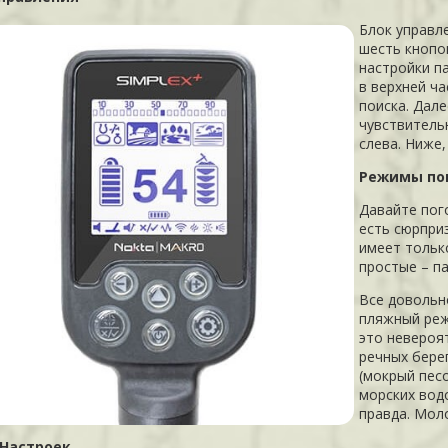
Блок управле
шесть кнопо
настройки п
в верхней ч
поиска. Дале
чувствитель
слева. Ниже
Режимы по
Давайте пог
есть сюрприз
имеет тольк
простые – па
Все довольн
пляжный реж
это невероя
речных берег
(мокрый песо
морских вод
правда. Мол
 Настроек