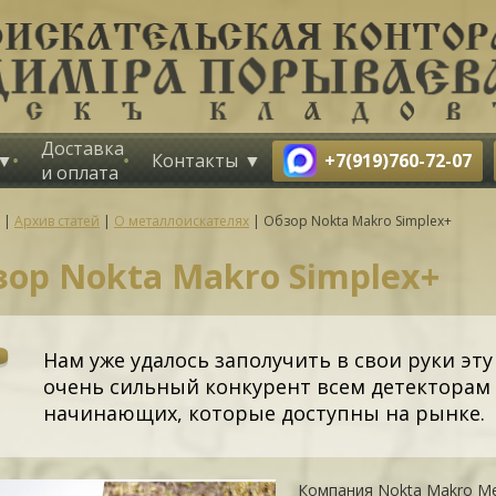
Доставка
+7(919)760-72-07
Контакты
и оплата
|
Архив статей
|
О металлоискателях
|
Обзор Nokta Makro Simplex+
зор Nokta Makro Simplex+
Нам уже удалось заполучить в свои руки эту
очень сильный конкурент всем детекторам 
начинающих, которые доступны на рынке.
Компания Nokta Makro Me