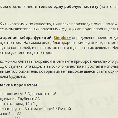
усам
можно отнести
только одну рабочую частоту
(но это с
быть кратким и по существу, Симплекс производит очень положи
ее укомплектованный полезными функциями водонепроницаемый
ки зрения набора функций
,
Simplex+
определенно превосходи
одетекторы. На самом деле, благодаря своим функциям, его мо
нутых копателей, и при этом он почти в два раза их дешевле. Н
ентом для многих детекторов.
кс можно считать прорывом в сегменте приборов начального уро
щую ступень. Эта модель высокого качества и простая в исполь
ый металлоискатель, который имеет высокие шансы стать одним
шем будущем.
ческие параметры
ехнология: VLF Одночастотный
ндикация Глубины: ДА
астоты: одна, 12 кГц
аланс грунта: Автоматический / Ручной
инпойнт: ДА