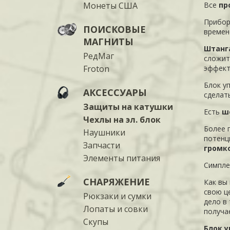
Монеты США
Все
пр
Прибор
ПОИСКОВЫЕ
времен
МАГНИТЫ
Штанг
РедМаг
сложит
Froton
эффект
Блок у
АКСЕССУАРЫ
сделат
Защиты на катушки
Есть
ш
Чехлы на эл. блок
Более 
Наушники
потенц
Запчасти
громк
Элементы питания
Симпле
СНАРЯЖЕНИЕ
Как вы
свою ц
Рюкзаки и сумки
дело в 
Лопаты и совки
получа
Скупы
Блок 