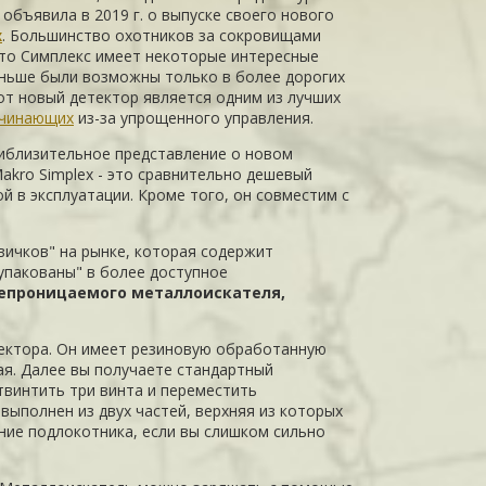
объявила в 2019 г. о выпуске своего нового
x
. Большинство охотников за сокровищами
то Симплекс имеет некоторые интересные
ньше были возможны только в более дорогих
тот новый детектор является одним из лучших
ачинающих
из-за упрощенного управления.
иблизительное представление о новом
akro Simplex - это сравнительно дешевый
ой в эксплуатации. Кроме того, он совместим с
вичков" на рынке, которая содержит
"упакованы" в более доступное
непроницаемого металлоискателя,
тектора. Он имеет резиновую обработанную
ая. Далее вы получаете стандартный
твинтить три винта и переместить
 выполнен из двух частей, верхняя из которых
ание подлокотника, если вы слишком сильно