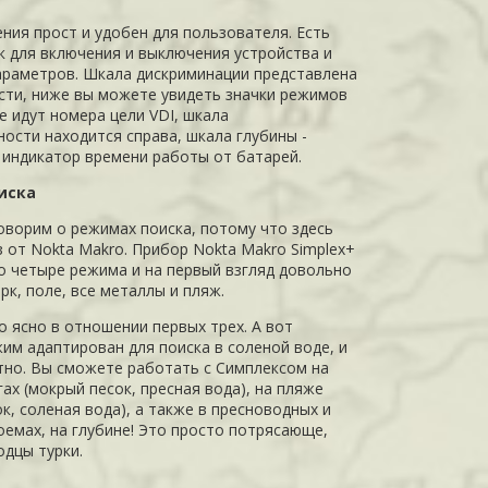
ния прост и удобен для пользователя. Есть
к для включения и выключения устройства и
араметров. Шкала дискриминации представлена
асти, ниже вы можете увидеть значки режимов
е идут номера цели VDI, шкала
ности находится справа, шкала глубины -
, индикатор времени работы от батарей.
иска
оворим о режимах поиска, потому что здесь
 от Nokta Makro. Прибор Nokta Makro Simplex+
о четыре режима и на первый взгляд довольно
рк, поле, все металлы и пляж.
о ясно в отношении первых трех. А вот
им адаптирован для поиска в соленой воде, и
тно. Вы сможете работать с Симплексом на
ах (мокрый песок, пресная вода), на пляже
к, соленая вода), а также в пресноводных и
оемах, на глубине! Это просто потрясающе,
одцы турки.