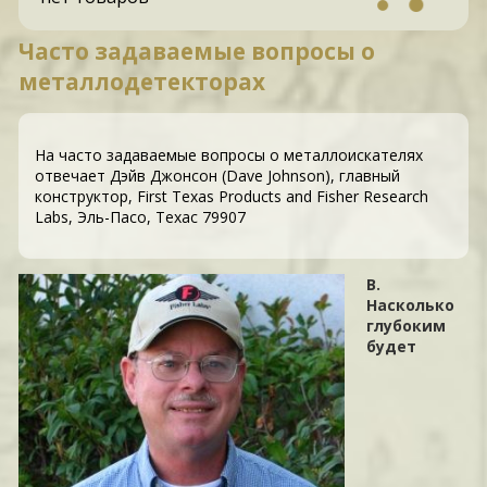
Часто задаваемые вопросы о
металлодетекторах
На часто задаваемые вопросы о металлоискателях
отвечает Дэйв Джонсон (Dave Johnson), главный
конструктор, First Texas Products and Fisher Research
Labs, Эль-Пасо, Техас 79907
В.
Насколько
глубоким
будет