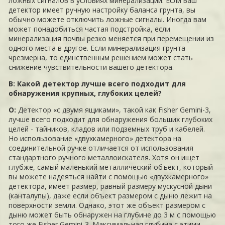
ложных сигналов в условиях минерализации. Если ваш
детектор имеет ручную настройку баланса грунта, вы
обычно можете отключить ложные сигналы. Иногда вам
может понадобиться частая подстройка, если
минерализация почвы резко меняется при перемещении из
одного места в другое. Если минерализация грунта
чрезмерна, то единственным решением может стать
снижение чувствительности вашего детектора.
В: Какой детектор лучше всего подходит для
обнаружения крупных, глубоких целей?
О:
Детектор «с двумя ящиками», такой как Fisher Gemini-3,
лучше всего подходит для обнаружения больших глубоких
целей - тайников, кладов или подземных труб и кабелей.
Но использование «двухкамерного» детектора на
соединительной ручке отличается от использования
стандартного ручного металлоискателя. Хотя он ищет
глубже, самый маленький металлический объект, который
вы можете надеяться найти с помощью «двухкамерного»
детектора, имеет размер, равный размеру мускусной дыни
(канталупы), даже если объект размером с дыню лежит на
поверхности земли. Однако, этот же объект размером с
дыню может быть обнаружен на глубине до 3 м с помощью
того же Fisher Gemini-3. Максимальная глубина с этими