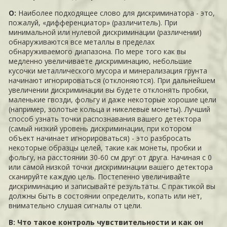
О:
Наиболее подходящее слово для дискриминатора - это,
пожалуй, «дифференциатор» (различитель). При
минимальной или нулевой дискриминации (различении)
обнаруживаются все металлы в пределах
обнаруживаемого диапазона. По мере того как вы
медленно увеличиваете дискриминацию, небольшие
кусочки металлического мусора и минерализация грунта
начинают игнорироваться (отклоняются). При дальнейшем
увеличении дискриминации вы будете отклонять пробки,
маленькие гвозди, фольгу и даже некоторые хорошие цели
(например, золотые кольца и никелевые монеты). Лучший
способ узнать точки распознавания вашего детектора
(самый низкий уровень дискриминации, при котором
объект начинает игнорироваться) - это разбросать
некоторые образцы целей, такие как монеты, пробки и
фольгу, на расстоянии 30-60 см друг от друга. Начиная с 0
или самой низкой точки дискриминации вашего детектора
сканируйте каждую цель. Постепенно увеличивайте
дискриминацию и записывайте результаты. С практикой вы
должны быть в состоянии определить, копать или нет,
внимательно слушая сигналы от цели.
В: Что такое контроль чувствительности и как он