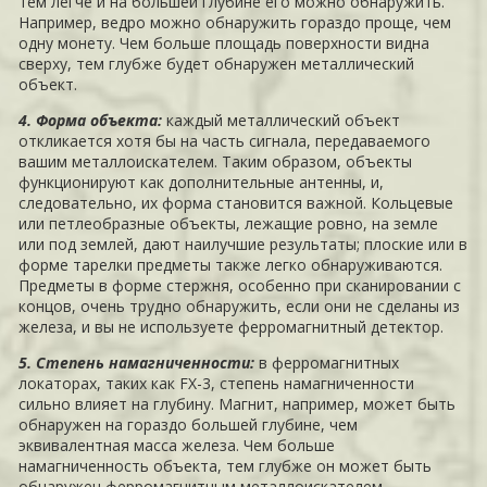
тем легче и на большей глубине его можно обнаружить.
Например, ведро можно обнаружить гораздо проще, чем
одну монету. Чем больше площадь поверхности видна
сверху, тем глубже будет обнаружен металлический
объект.
4. Форма объекта:
каждый металлический объект
откликается хотя бы на часть сигнала, передаваемого
вашим металлоискателем. Таким образом, объекты
функционируют как дополнительные антенны, и,
следовательно, их форма становится важной. Кольцевые
или петлеобразные объекты, лежащие ровно, на земле
или под землей, дают наилучшие результаты; плоские или в
форме тарелки предметы также легко обнаруживаются.
Предметы в форме стержня, особенно при сканировании с
концов, очень трудно обнаружить, если они не сделаны из
железа, и вы не используете ферромагнитный детектор.
5. Степень намагниченности:
в ферромагнитных
локаторах, таких как FX-3, степень намагниченности
сильно влияет на глубину. Магнит, например, может быть
обнаружен на гораздо большей глубине, чем
эквивалентная масса железа. Чем больше
намагниченность объекта, тем глубже он может быть
обнаружен ферромагнитным металлоискателем.