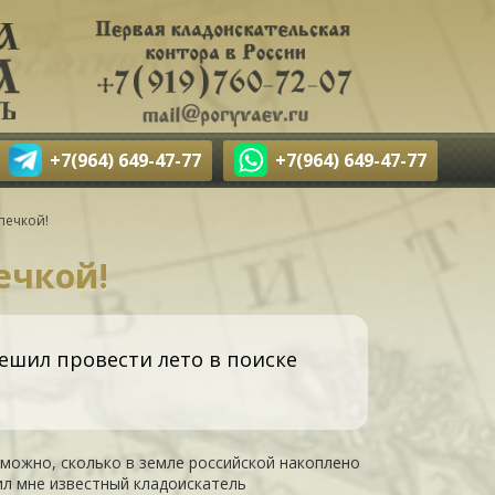
+7(964) 649-47-77
+7(964) 649-47-77
печкой!
ечкой!
ешил провести лето в поиске
можно, сколько в земле российской накоплено
вил мне известный кладоискатель