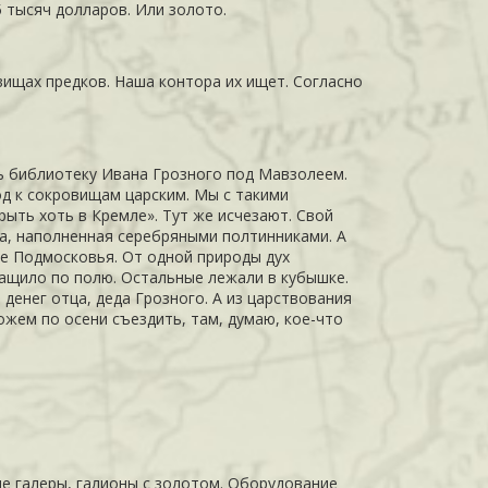
 тысяч долларов. Или золото.
ровищах предков. Наша контора их ищет. Согласно
ь библиотеку Ивана Грозного под Мавзолеем.
од к сокровищам царским. Мы с такими
рыть хоть в Кремле». Тут же исчезают. Свой
чка, наполненная серебряными полтинниками. А
те
Подмосковья
. От одной природы дух
тащило по полю. Остальные лежали в кубышке.
 денег отца, деда Грозного. А из царствования
ожем по осени съездить, там, думаю, кое-что
е галеры, галионы с золотом. Оборудование