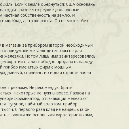
офиль. Если к земле обернуться:
США
основаны
находки - разве что редкие долларовые
ам частная собственность на землю. И
ытчик. Клады - та же охота. Он не может без
у в магазин за прибором (второй необходимый
 что придумали металлодетекторы не для
дов железяки. Потом лишь ими заинтересовались
демократии стали свободно продавать народу.
гой прибор именитых фирм с мощным
ерхдлинный, спиннинг, но новая страсть взяла
гонят рекламу. Не рекомендую брать
аться. Некоторые не нужны вовсе. Развод на
. Супердискриминатор, отсекающий железо от
тся. Чугунок, набитый золотом, прибор
 тысяч. С первого раза клад не найдешь (а он
упить с такими же основными характеристиками,