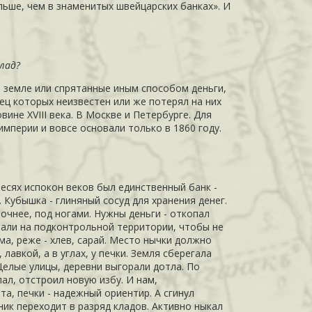
ольше, чем в знаменитых швейцарских банках». И
клад?
в земле или спрятанные иным способом деньги,
ец которых неизвестен или же потерял на них
вине XVIII века. В
Москве
и
Петербурге
. Для
империи и вовсе основали только в 1860 году.
весях испокон веков был единственный банк -
 Кубышка - глиняный сосуд для хранения денег.
очнее, под ногами. Нужны деньги - откопал
тали на подконтрольной территории, чтобы не
ома,
реже
- хлев, сарай. Место нычки должно
лавкой, а в углах, у печки. Земля сберегала
Целые улицы, деревни выгорали дотла. По
ал, отстроил новую избу. И нам,
а, печки - надежный ориентир. А сгинул
йник переходит в разряд кладов. Активно ныкал