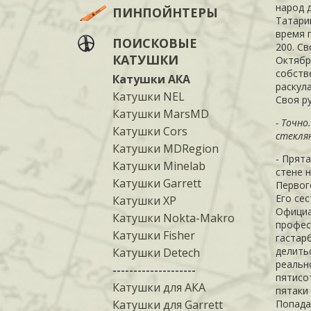
народ 
ПИНПОЙНТЕРЫ
Татари
время 
ПОИСКОВЫЕ
200. С
КАТУШКИ
Октябр
собств
Катушки АКА
раскул
Катушки NEL
Своя р
Катушки MarsMD
- Точно
Катушки Cors
стекля
Катушки MDRegion
- Прят
Катушки Minelab
стене 
Катушки Garrett
Первог
Его се
Катушки XP
Официа
Катушки Nokta-Makro
профес
Катушки Fisher
гастар
делить
Катушки Detech
реальн
--------------------
пятисо
Катушки для АКА
пятаки 
Катушки для Garrett
Попада