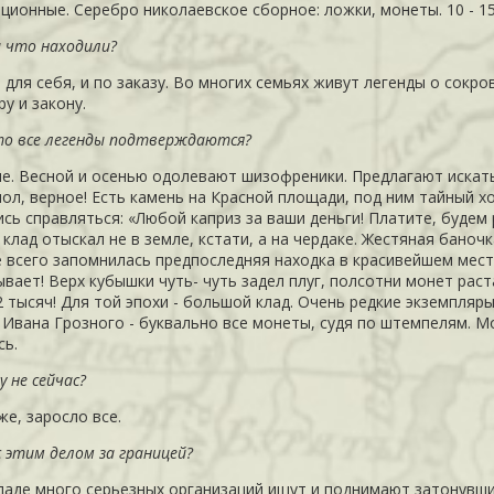
ционные. Серебро николаевское сборное: ложки, монеты. 10 - 15
и что находили?
И для себя, и по заказу. Во многих семьях живут легенды о сок
ру и закону.
то все легенды подтверждаются?
ие. Весной и осенью одолевают шизофреники. Предлагают искат
мол, верное! Есть камень на Красной площади, под ним тайный х
ись справляться: «Любой каприз за ваши деньги! Платите, будем 
 клад отыскал не в земле, кстати, а на чердаке. Жестяная бано
 всего запомнилась предпоследняя находка в красивейшем мес
ывает! Верх кубышки чуть- чуть задел плуг, полсотни монет рас
 тысяч! Для той эпохи - большой клад. Очень редкие экземпляры
 Ивана Грозного - буквально все монеты, судя по штемпелям. М
сь.
у не сейчас?
же, заросло все.
 с этим делом за границей?
паде
много серьезных организаций ищут и поднимают затонувши