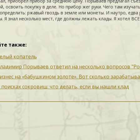
ал, приобрел прибор за среднюю цену. Порываев предлагал съе
, освоить покупку в деле. Но прибор жег руки. Чего там изучать
определить: ржавый гвоздь в земле или монеты. И наутро, едва 
ы. Я знал несколько мест, где должны лежать клады. Я хотел ВСЕ
те также:
елый копатель
ладимир Порываев ответил на несколько вопросов "Ро
изнес на «бабушкином золоте». Вот сколько зарабатыва
 поисках сокровищ: что делать, если вы нашли клад