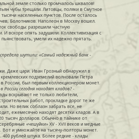
дальной земле столько промчалось шквалов!
стьян
чубы
трещали. Литовцы, поляки в Смутное
2 тысячи населенных пунктов. После осталось
ачев
, Болотников. Наполеон в Москву вошел.
оток свободы: разрешили частную
. И вскоре опять задушили. Коллективизация с
е пьянствовать, умели их надежно прятать.
беспредела шутили: «Самый надежный банк -
нки. Даже цари. Иван
Грозный
обнаружил в
 кремлевских подземелий волновали Петра
 в
России
, был первым коллекционером монет.
 в России сегодня находят кладов?
-
лады вскрывают не только любители,
строительных работ, прокладке дорог те же
емли. Но
велик
соблазн забрать все, не
дит, ежемесячно находят десятки кладов. А в
 20 тысяч долларов. Обычно в тайнике от
серебряные «чешуйки» XV - XVII веков и медные
500. Вот и умножайте на тысячу-полторы монет.
 400 рублей штука. Более редкие - клады