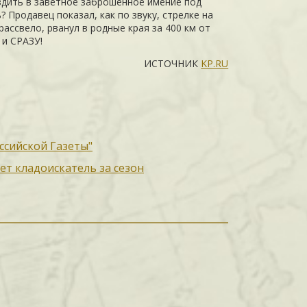
здить в заветное заброшенное имение под
? Продавец показал, как по звуку, стрелке на
рассвело, рванул в родные края за 400 км от
 и СРАЗУ!
ИСТОЧНИК
KP.RU
ссийской Газеты"
ет кладоискатель за сезон