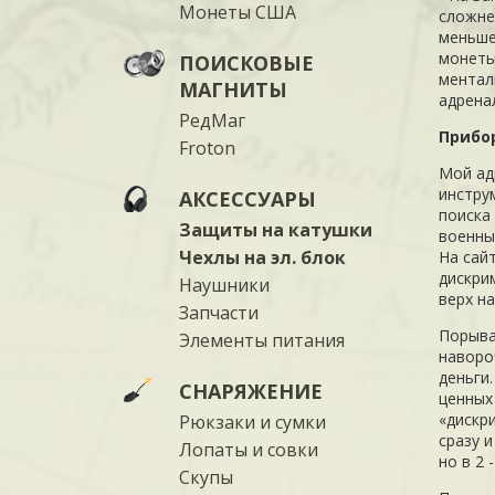
Монеты США
сложне
меньше
монеты
ПОИСКОВЫЕ
ментали
МАГНИТЫ
адренал
РедМаг
Прибор
Froton
Мой ад
инстру
АКСЕССУАРЫ
поиска
Защиты на катушки
военны
Чехлы на эл. блок
На сай
дискрим
Наушники
верх н
Запчасти
Порыва
Элементы питания
наворо
деньги
СНАРЯЖЕНИЕ
ценных
«дискри
Рюкзаки и сумки
сразу 
Лопаты и совки
но в 2 
Скупы