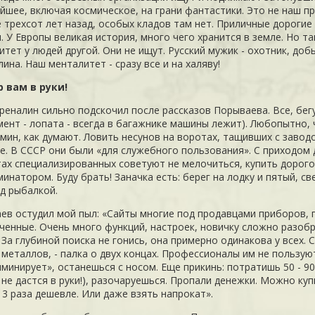
йшее, включая космическое, на грани фантастики. Это не наш пр
 трехсот лет назад, особых кладов там нет. Приличные дорогие 
. У
Европы
великая история, много чего хранится в земле. Но т
тет у людей другой. Они не ищут. Русский мужик - охотник, доб
ина. Наш менталитет - сразу все и на халяву!
 вам в руки!
реналин сильно подскочил после рассказов Порываева. Все, бег
мент - лопата - всегда в багажнике машины лежит). Любопытно,
 мин, как думают. Ловить несунов на воротах, тащивших с заво
е. В
СССР
они были «для служебного пользования». С приходом 
тах специализированных советуют не мелочиться, купить доро
инатором. Буду брать! Заначка есть: берег на лодку и пятый, св
ад рыбалкой.
ев остудил мой пыл: «Сайты многие под продавцами приборов, 
ченные. Очень много функций, настроек, новичку сложно разобр
. За глубиной поиска не гонись, она примерно одинакова у всех
 металлов, - палка о двух концах. Профессионалы им не пользую
минирует», останешься с носом. Еще прикинь: потратишь 50 - 90
и не дастся в руки!), разочаруешься. Пропали денежки. Можно к
- 3 раза дешевле. Или даже взять напрокат».