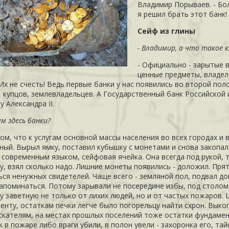
Владимир
Порываев
. - Б
я решил брать этот банк!
Сейф из глины
- Владимир, а что такое 
- Официально - зарытые 
ценные предметы, владел
Их не счесть! Ведь первые банки у нас появились во второй поло
,
купцов
, землевладельцев. А Государственный банк Российской 
у Александра II.
ем здесь банки?
том, что к услугам основной массы населения во всех городах и 
ный. Вырыл ямку, поставил кубышку с монетами и снова закопал.
 современным языком, сейфовая ячейка. Она всегда под рукой, т
у, взял сколько надо. Лишние монеты появились - доложил. Пря
ься ненужных свидетелей. Чаще всего - земляной пол, подвал д
апоминаться. Потому зарывали не посередине избы, под столом, 
у заветную не только от лихих людей, но и от частых пожаров. 
енту, остаткам печки легче было погорельцу найти схрон. Выкоп
скателям, на местах прошлых поселений тоже остатки фундамент
 в пожаре либо враги убили, в полон увели - захоронка его, та