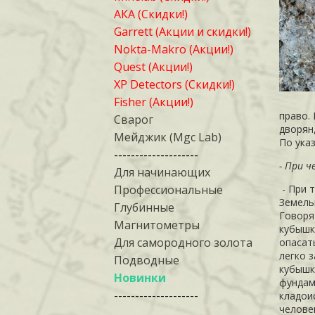
АКА (Скидки!)
Garrett (Акции и скидки!)
Nokta-Makro (Акции!)
Quest (Акции!)
XP Detectors (Скидки!)
Fisher (Акции!)
право. 
Сварог
дворян
Мейджик (Mgc Lab)
По указ
--------------------
- При ч
Для начинающих
Профессиональные
- При 
Земель
Глубинные
Говоря
Магнитометры
кубышк
Для самородного золота
опасат
легко з
Подводные
кубышк
Новинки
фундам
--------------------
кладои
человек