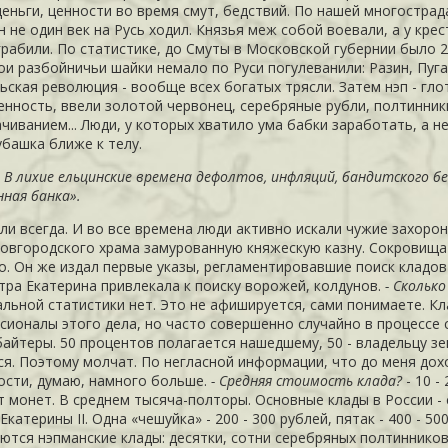
деньги, ценности во время смут, бедствий. По нашей многостра
н не один век на
Русь
ходил. Князья меж собой воевали, а у кре
грабили. По статистике, до Смуты в Московской губернии было 
вои разбойничьи шайки немало по Руси погулеванили:
Разин
,
Пуг
ьская революция - вообще всех богатых трясли. Затем нэп - гл
енность, ввели золотой червонец, серебряные рубли, полтинники
ачиванием... Люди, у которых хватило ума бабки заработать, а н
убашка ближе к телу.
. В лихие ельцинские времена дефолтов, инфляций, бандитского 
нная банка».
али всегда. И во все времена люди активно искали чужие захоро
новгородского храма замурованную княжескую казну. Сокровища
о. Он же издал первые указы, регламентировавшие поиск кладов
стра Екатерина привлекала к поиску ворожей, колдунов.
- Сколько
льной статистики нет. Это не афишируется, сами понимаете. К
сионалы этого дела, но часто совершенно случайно в процессе 
байтеры. 50 процентов полагается нашедшему, 50 - владельцу з
ся. Поэтому молчат. По негласной информации, что до меня дохо
ости, думаю, намного больше.
- Средняя стоимость клада?
- 10 -
т монет. В среднем тысяча-полторы. Основные клады в России - 
Екатерины II. Одна «чешуйка» - 200 - 300 рублей, пятак - 400 - 
ются нэпманские клады: десятки, сотни серебряных полтинников.