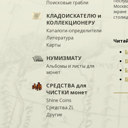
Послуш
Поисковые грабли
Москвой
экране 
КЛАДОИСКАТЕЛЮ и
столиц
КОЛЛЕКЦИОНЕРУ
Каталоги-определители
Литература
Читай
Карты
Б
НУМИЗМАТУ
В
Альбомы и листы для
Б
монет
В
СРЕДСТВА для
ЧИСТКИ монет
Shine Coins
Средства ZL
Другие