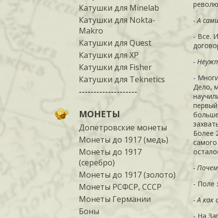
револю
Катушки для Minelab
Катушки для Nokta-
- А сам
Makro
- Все. 
Катушки для Quest
догово
Катушки для XP
- Неуж
Катушки для Fisher
- Мног
Катушки для Teknetics
Дело, 
--------------------
научил
первый
МОНЕТЫ
больше
захват
Допетровские монеты
Более 2
Монеты до 1917 (медь)
самого
Монеты до 1917
остало
(серебро)
- Почем
Монеты до 1917 (золото)
- Поле 
Монеты РСФСР, СССР
Монеты Германии
- А как
Боны
- На
За