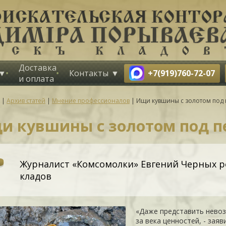
Доставка
+7(919)760-72-07
Контакты
и оплата
|
Архив статей
|
Мнение профессионалов
|
Ищи кувшины с золотом под 
и кувшины с золотом под п
Журналист «Комсомолки» Евгений Черных р
кладов
«Даже представить невоз
за века ценностей, - зая