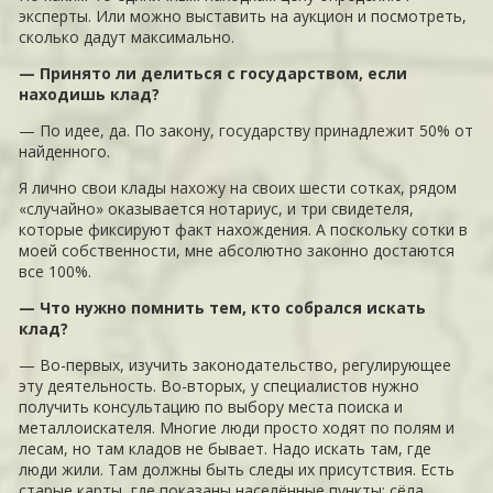
эксперты. Или можно выставить на аукцион и посмотреть,
сколько дадут максимально.
— Принято ли делиться с государством, если
находишь клад?
— По идее, да. По закону, государству принадлежит 50% от
найденного.
Я лично свои клады нахожу на своих шести сотках, рядом
«случайно» оказывается нотариус, и три свидетеля,
которые фиксируют факт нахождения. А поскольку сотки в
моей собственности, мне абсолютно законно достаются
все 100%.
— Что нужно помнить тем, кто собрался искать
клад?
— Во-первых, изучить законодательство, регулирующее
эту деятельность. Во-вторых, у специалистов нужно
получить консультацию по выбору места поиска и
металлоискателя. Многие люди просто ходят по полям и
лесам, но там кладов не бывает. Надо искать там, где
люди жили. Там должны быть следы их присутствия. Есть
старые карты, где показаны населённые пункты: сёла,