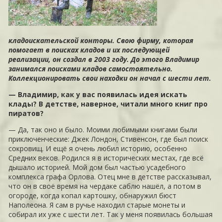
кладоискательской конторы. Свою фирму, которая
помогает в поисках кладов и их последующей
реализации, он создал в 2003 году. До этого Владимир
занимался поисками кладов самостоятельно.
Коллекционировать свои находки он начал с шести лет.
— Владимир, как у вас появилась идея искать
клады? В детстве, наверное, читали много книг про
пиратов?
— Да, так оно и было. Моими любимыми книгами были
приключенческие: Джек Лондон, Стивенсон, где был поиск
сокровищ. И ещё я очень любил историю, особенно
Средних веков. Родился я в исторических местах, где всё
дышало историей. Мой дом был частью усадебного
комплекса графа Орлова. Отец мне в детстве рассказывал,
что он в своё время на чердаке саблю нашёл, а потом в
огороде, когда копал картошку, обнаружил бюст
Наполеона. Я сам в ручье находил старые монеты и
собирал их уже с шести лет. Так у меня появилась большая