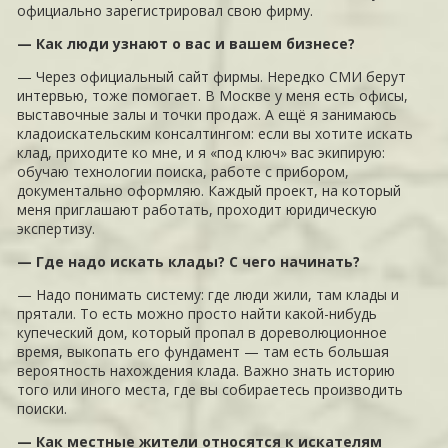
официально зарегистрировал свою фирму.
— Как люди узнают о вас и вашем бизнесе?
— Через официальный сайт фирмы. Нередко СМИ берут
интервью, тоже помогает. В Москве у меня есть офисы,
выставочные залы и точки продаж. А ещё я занимаюсь
кладоискательским консалтингом: если вы хотите искать
клад, приходите ко мне, и я «под ключ» вас экипирую:
обучаю технологии поиска, работе с прибором,
документально оформляю. Каждый проект, на который
меня приглашают работать, проходит юридическую
экспертизу.
— Где надо искать клады? С чего начинать?
— Надо понимать систему: где люди жили, там клады и
прятали. То есть можно просто найти какой-нибудь
купеческий дом, который пропал в дореволюционное
время, выкопать его фундамент — там есть большая
вероятность нахождения клада. Важно знать историю
того или иного места, где вы собираетесь производить
поиски.
— Как местные жители относятся к искателям