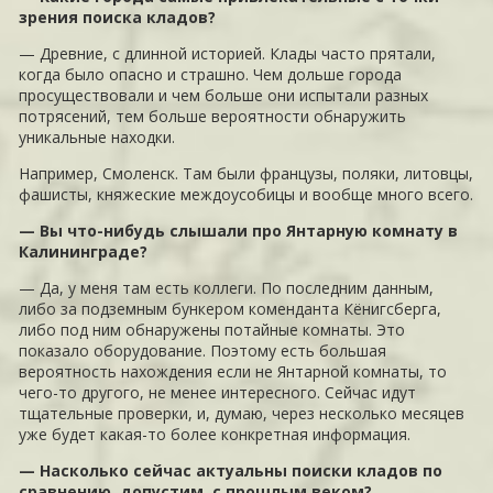
зрения поиска кладов?
— Древние, с длинной историей. Клады часто прятали,
когда было опасно и страшно. Чем дольше города
просуществовали и чем больше они испытали разных
потрясений, тем больше вероятности обнаружить
уникальные находки.
Например, Смоленск. Там были французы, поляки, литовцы,
фашисты, княжеские междоусобицы и вообще много всего.
— Вы что-нибудь слышали про Янтарную комнату в
Калининграде?
— Да, у меня там есть коллеги. По последним данным,
либо за подземным бункером коменданта Кёнигсберга,
либо под ним обнаружены потайные комнаты. Это
показало оборудование. Поэтому есть большая
вероятность нахождения если не Янтарной комнаты, то
чего-то другого, не менее интересного. Сейчас идут
тщательные проверки, и, думаю, через несколько месяцев
уже будет какая-то более конкретная информация.
— Насколько сейчас актуальны поиски кладов по
сравнению, допустим, с прошлым веком?