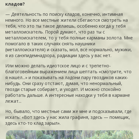
кладов?
— Деятельность по поиску кладов, конечно, интимная
немного. Но все местные жители сбегаются смотреть на
тебя, что это ты такое делаешь, особенно когда у тебя
металлоискатель. Порой думают, что раз ты с
металлоискателем, то у тебя полные карманы золота. Мне
помогало в таких случаях снять наушники
(металлоискателя) и сказать, мол, всё нормально, мужики,
я из санэпидемнадзора, радиации здесь у вас нет.
Или можно делать идиотское лицо и с трепетно-
благоговейным выражением лица шептать «смотрите, что
я нашёл...» и показывать на ладони пару гвоздиков каких-
нибудь. Они сразу отстают, думая, что ненормальный,
гвозди старые собирает, и уходят. И можно спокойно
работать дальше. А интересные находки у тебя в кармане
лежат...
Но, бывало, что местные сами же мне и подсказывали, где
искать: «Вот здесь у нас жила графиня, здесь — помещик,
здесь кто-то клад зарыл».