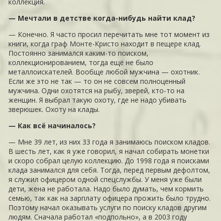
коллекция.
— Мечтали в детстве когда-нибудь найти клад?
— Конечно. Я часто просил перечитать мне тот момент из
книги, когда граф Монте-Кристо находит в пещере клад.
Постоянно занимался каким-то поиском,
коллекционированием, тогда ещё не было
металлоискателей. Вообще любой мужчина — охотник.
Если же это не так — то он не совсем полноценный
мужчина. Одни охотятся на рыбу, зверей, кто-то на
женщин. Я выбрал такую охоту, где не надо убивать
зверюшек. Охоту на клады.
— Как всё начиналось?
— Мне 39 лет, из них 33 года я занимаюсь поиском кладов.
В шесть лет, как я уже говорил, я начал собирать монетки
и скоро собрал целую коллекцию. До 1998 года я поисками
клада занимался для себя. Тогда, перед первым дефолтом,
я служил офицером одной спецслужбы. У меня уже были
дети, жена не работала. Надо было думать, чем кормить
семью, так как на зарплату офицера прожить было трудно.
Поэтому начал оказывать услуги по поиску кладов другим
людям. Сначала работал «подпольно», а в 2003 году