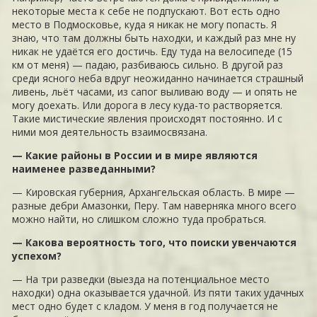
некоторые места к себе не подпускают. Вот есть одно
место в Подмосковье, куда я никак не могу попасть. Я
знаю, что там должны быть находки, и каждый раз мне ну
никак не удаётся его достичь. Еду туда на велосипеде (15
км от меня) — падаю, разбиваюсь сильно. В другой раз
среди ясного неба вдруг неожиданно начинается страшный
ливень, льёт часами, из сапог выливаю воду — и опять не
могу доехать. Или дорога в лесу куда-то растворяется.
Такие мистические явления происходят постоянно. И с
ними моя деятельность взаимосвязана.
— Какие районы в России и в мире являются
наименее разведанными?
— Кировская губерния, Архангельская область. В мире —
разные дебри Амазонки, Перу. Там наверняка много всего
можно найти, но слишком сложно туда пробраться.
— Какова вероятность того, что поиски увенчаются
успехом?
— На три разведки (выезда на потенциальное место
находки) одна оказывается удачной. Из пяти таких удачных
мест одно будет с кладом. У меня в год получается не