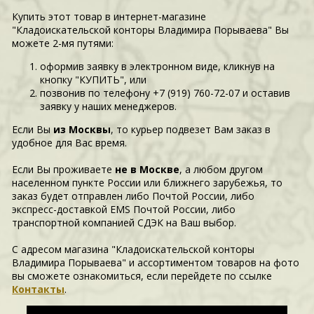
Купить этот товар в интернет-магазине
"Кладоискательской конторы Владимира Порываева" Вы
можете 2-мя путями:
оформив заявку в электронном виде, кликнув на
кнопку "КУПИТЬ", или
позвонив по телефону +7 (919) 760-72-07 и оставив
заявку у наших менеджеров.
Если Вы
из Москвы
, то курьер подвезет Вам заказ в
удобное для Вас время.
Если Вы проживаете
не в Москве
, а любом другом
населенном пункте России или ближнего зарубежья, то
заказ будет отправлен либо Почтой России, либо
экспресс-доставкой EMS Почтой России, либо
транспортной компанией СДЭК на Ваш выбор.
С адресом магазина "Кладоискательской конторы
Владимира Порываева" и ассортиментом товаров на фото
вы сможете ознакомиться, если перейдете по ссылке
Контакты
.