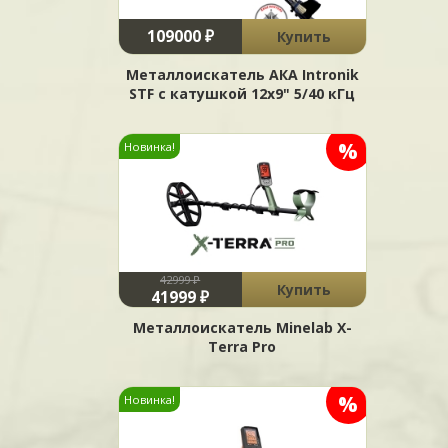
109000 ₽
Купить
Металлоискатель АКА Intronik
STF c катушкой 12x9" 5/40 кГц
%
Новинка!
42999 ₽
Купить
41999 ₽
Металлоискатель Minelab X-
Terra Pro
%
Новинка!