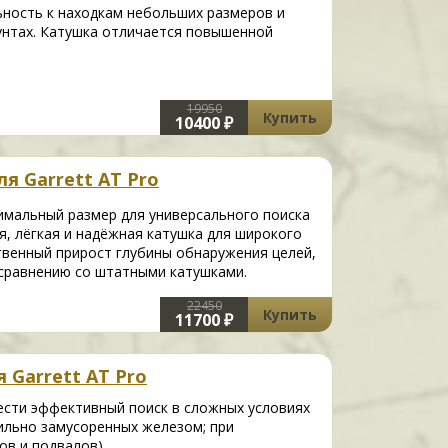
ьность к находкам небольших размеров и
унтах. Катушка отличается повышенной
19950
Купить
10400 ₽
я Garrett AT Pro
имальный размер для универсального поиска
, лёгкая и надёжная катушка для широкого
твенный прирост глубины обнаружения целей,
сравнению со штатными катушками.
22450
Купить
11700 ₽
 Garrett AT Pro
ести эффективный поиск в сложных условиях
 сильно замусоренных железом; при
ов и подвалов).