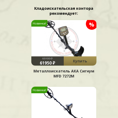
Кладоискательская контора
рекомендует:
%
Новинка!
65100 ₽
Купить
61950 ₽
Металлоискатель АКА Сигнум
MFD 7272М
Новинка!