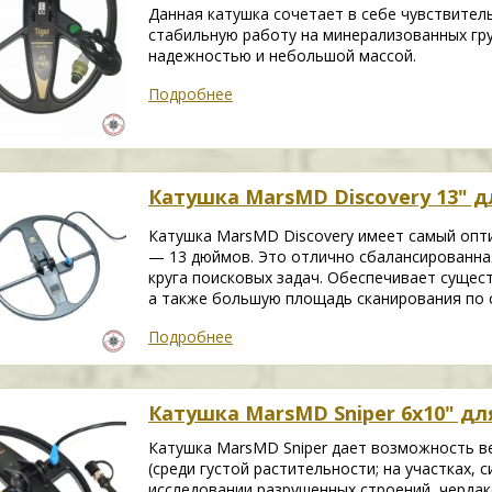
Данная катушка сочетает в себе чувствител
стабильную работу на минерализованных гр
надежностью и небольшой массой.
Подробнее
Катушка MarsMD Discovery 13" дл
Катушка MarsMD Discovery имеет самый опт
— 13 дюймов. Это отлично сбалансированная
круга поисковых задач. Обеспечивает сущес
а также большую площадь сканирования по 
Подробнее
Катушка MarsMD Sniper 6x10" для
Катушка MarsMD Sniper дает возможность в
(среди густой растительности; на участках,
исследовании разрушенных строений, чердак