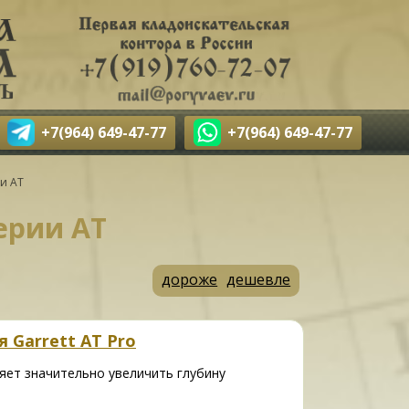
+7(964) 649-47-77
+7(964) 649-47-77
ии AT
ерии AT
дороже
дешевле
 Garrett AT Pro
ляет значительно увеличить глубину