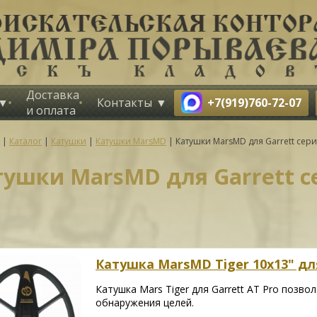
Доставка
+7(919)760-72-07
Контакты
и оплата
|
Каталог
|
Катушки
|
Катушки MarsMD
|
Катушки MarsMD для Garrett сер
тушки MarsMD для Garrett с
Катушка MarsMD Tiger 10x13" для
Катушка Mars Tiger для Garrett AT Pro позво
обнаружения целей.