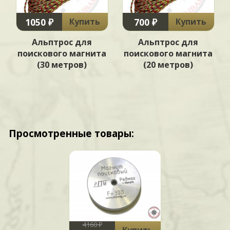
1050 ₽
700 ₽
Купить
Купить
Альптрос для
Альптрос для
а
поискового магнита
поискового магнита
(30 метров)
(20 метров)
Просмотренные товары:
4160 ₽