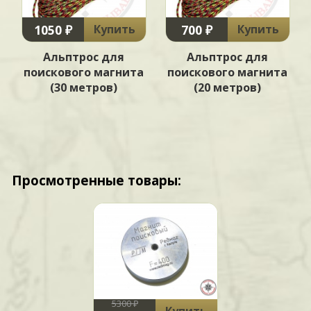
1050 ₽
700 ₽
Купить
Купить
Альптрос для
Альптрос для
а
поискового магнита
поискового магнита
(30 метров)
(20 метров)
Просмотренные товары:
5300 ₽