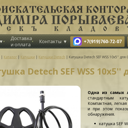
Доставка
+7(919)760-72-07
Контакты
и оплата
|
Каталог
|
Катушки
|
Катушки Detech
|
Катушка Detech SEF WSS 10x5'' для 
ушка Detech SEF WSS 10x5'' 
Одна из самых 
стандартным кат
Компактная, легкая
и при этом показ
обнаружения.
катушка SEF WS