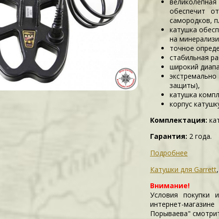
великолепная
обеспечит от
самородков, п
катушка обесп
на минерализи
точное опреде
стабильная ра
широкий диапаз
экстремальн
защиты),
катушка компл
корпус катушк
Комплектация:
кат
Гарантия:
2 года.
Подробнее
Катушки для Garrett
Внимание!
Условия покупки 
интернет-магазин
Порываева" смотри