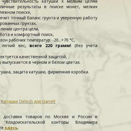
 чувствительность катушки к мелким целям
личные результаты в поиске монет, мелких
ляжном поиске,
ечит точный баланс грунта и уверенную работу
рованных грунтах,
ление центра цели,
бота и комфортный поиск,
он рабочих температур: -20...+70 °C,
о легкий вес,
всего 220 грамм!
(без учета
ектуется качественной защитой,
у выпускается в черном и белом цветах.
ушка, защита катушки, фирменная коробка.
,
Катушки Detech для Garrett
и доставки товаров по Москве и России в
е "Кладоискательской конторы Владимира
те
здесь
.