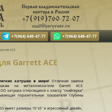
+7(964) 649-47-77
+7(964) 649-47-77
Garrett ACE
для Garrett ACE
легких катушек в мире!
Отличная замена
ушкам на металлоискатели Garrett ACE.
 DD катушка относящаяся к классу "снайперки"
ывающая поразительные показатели глубины
S имеет размеры 10''x5'' и агрессивный дизайн,