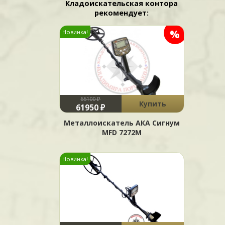
Кладоискательская контора
рекомендует:
%
Новинка!
65100 ₽
Купить
61950 ₽
Металлоискатель АКА Сигнум
MFD 7272М
Новинка!