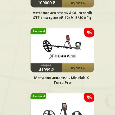
109000 ₽
Купить
Металлоискатель АКА Intronik
STF c катушкой 12x9" 5/40 кГц
%
Новинка!
42999 ₽
Купить
41999 ₽
Металлоискатель Minelab X-
Terra Pro
%
Новинка!