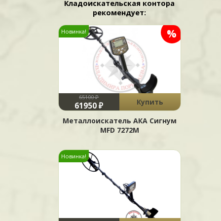
Кладоискательская контора
рекомендует:
%
Новинка!
65100 ₽
Купить
61950 ₽
Металлоискатель АКА Сигнум
MFD 7272М
Новинка!