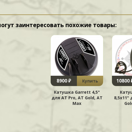
могут заинтересовать похожие товары:
8900 ₽
10800 
Купить
Катушка Garrett 4,5"
Кату
для AT Pro, AT Gold, AT
8,5x11" 
Max
Gol