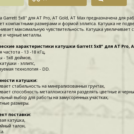
а Garrett 5х8" для AT Pro, AT Gold, AT Max предназначена для р
ет компактными размерами и формой эллипса. Катушка не подв
чивает максимальную чувствительность. Катушка увеличивает 
е и черные металлы.
еские характеристики катушки Garrett 5х8" для AT Pro, AT
 частота - 13 -18 кГц,
ы - 5х8 дюймов,
катушки - эллипс,
зуемая технология - DD.
нности катушки:
ивает стабильность на минерализованных грунтах,
ивает способность металлоискателя разделять цветные и черн
льный выбор для работы на замусоренных участках,
тные размеры.
ект поставки:
вая катушка,
ийный талон,
а.