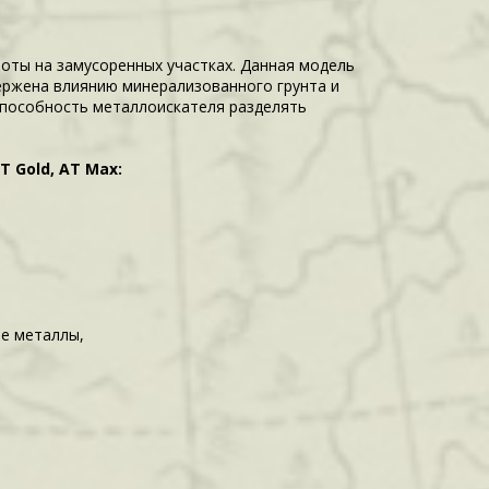
аботы на замусоренных участках. Данная модель
ержена влиянию минерализованного грунта и
способность металлоискателя разделять
 Gold, AT Max:
ые металлы,