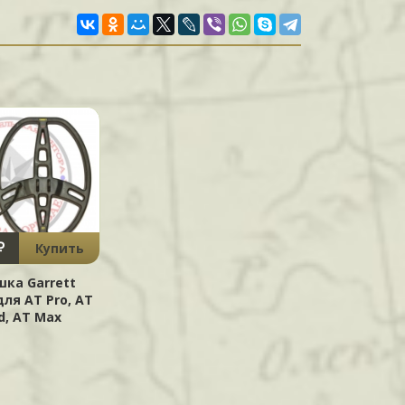
₽
Купить
шка Garrett
для AT Pro, AT
d, AT Max