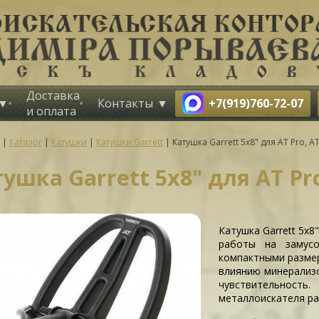
Доставка
+7(919)760-72-07
Контакты
и оплата
|
Каталог
|
Катушки
|
Катушки Garrett
|
Катушка Garrett 5х8" для AT Pro, A
ушка Garrett 5х8" для AT Pro
Катушка Garrett 5х8
работы на замусо
компактными размер
влиянию минерализ
чувствительнос
металлоискателя ра