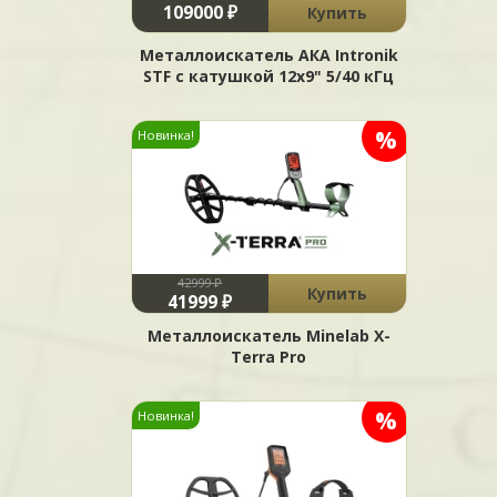
109000 ₽
Купить
Металлоискатель АКА Intronik
STF c катушкой 12x9" 5/40 кГц
%
Новинка!
42999 ₽
Купить
41999 ₽
Металлоискатель Minelab X-
Terra Pro
%
Новинка!