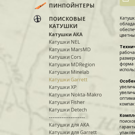
ПИНПОЙНТЕРЫ
ПОИСКОВЫЕ
Катушк
облада
КАТУШКИ
обеспе
Катушки АКА
цветны
Катушки NEL
Технич
Катушки MarsMD
рабочая
Катушки Cors
размер
форма 
Катушки MDRegion
исполь
Катушки Minelab
Катушки Garrett
Особе
Катушки XP
увелич
увелич
Катушки Nokta-Makro
оптима
Катушки Fisher
компак
Катушки Detech
Компл
--------------------
поиско
Катушки для АКА
гарант
Катушки для Garrett
упаковк