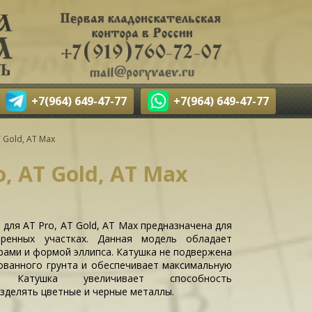
+7(964) 649-47-77
+7(964) 649-47-77
T Gold, AT Max
, AT Gold, AT Max
" для AT Pro, AT Gold, AT Max предназначена для
ренных участках. Данная модель обладает
ами и формой эллипса. Катушка не подвержена
ованного грунта и обеспечивает максимальную
ть. Катушка увеличивает способность
зделять цветные и черные металлы.