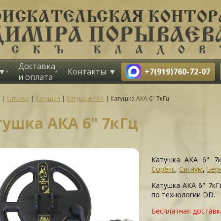
Доставка
+7(919)760-72-07
Контакты
и оплата
|
Каталог
|
Катушки
|
Катушки АКА
|
Катушка АКА 6" 7кГц
тушка АКА 6" 7кГц
Катушка АКА 6" 7к
Сорекс
,
Сигнум
,
Бер
Катушка АКА 6" 7к
по технологии DD.
Бесплатная доставк