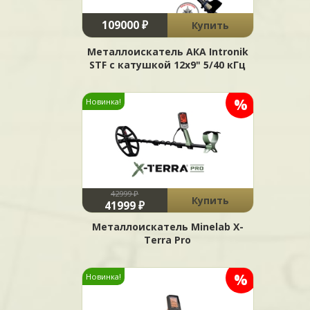
109000 ₽
Купить
Металлоискатель АКА Intronik
STF c катушкой 12x9" 5/40 кГц
%
Новинка!
42999 ₽
Купить
41999 ₽
Металлоискатель Minelab X-
Terra Pro
%
Новинка!