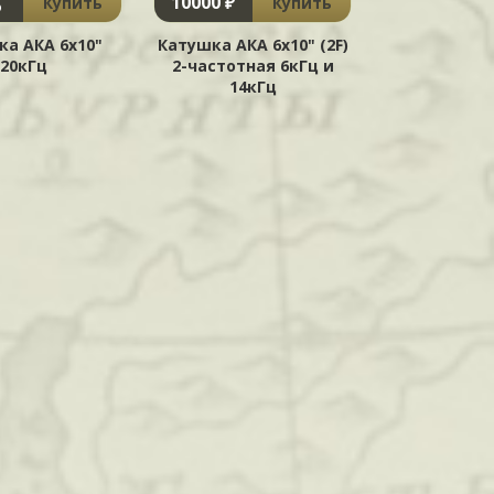
10000 ₽
Купить
Купить
₽
ка АКА 6х10"
Катушка АКА 6х10" (2F)
20кГц
2-частотная 6кГц и
14кГц