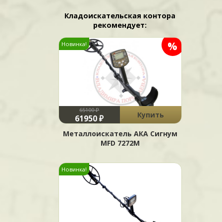
Кладоискательская контора
рекомендует:
%
Новинка!
65100 ₽
Купить
61950 ₽
Металлоискатель АКА Сигнум
MFD 7272М
Новинка!