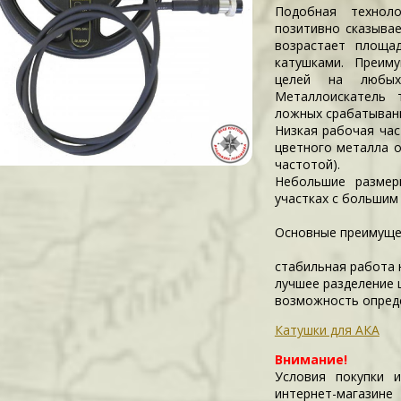
Подобная технол
позитивно сказывае
возрастает площа
катушками. Преим
целей на любых
Металлоискатель 
ложных срабатыван
Низкая рабочая час
цветного металла о
частотой).
Небольшие размер
участках с большим
Основные преимущес
стабильная работа 
лучшее разделение 
возможность опреде
Катушки для АКА
Внимание!
Условия покупки 
интернет-магазин