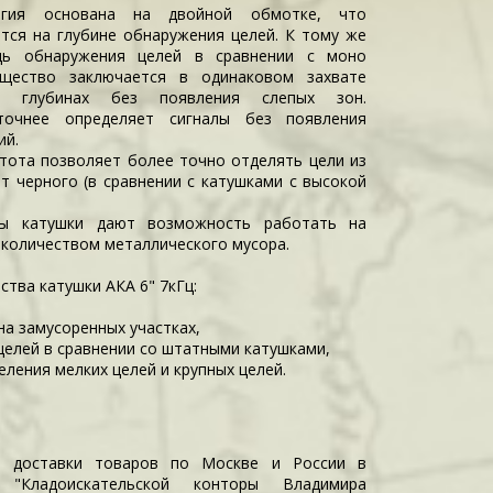
огия основана на двойной обмотке, что
тся на глубине обнаружения целей. К тому же
дь обнаружения целей в сравнении с моно
ущество заключается в одинаковом захвате
 глубинах без появления слепых зон.
точнее определяет сигналы без появления
ий.
тота позволяет более точно отделять цели из
т черного (в сравнении с катушками с высокой
ы катушки дают возможность работать на
 количеством металлического мусора.
тва катушки АКА 6" 7кГц:
на замусоренных участках,
целей в сравнении со штатными катушками,
ления мелких целей и крупных целей.
и доставки товаров по Москве и России в
е "Кладоискательской конторы Владимира