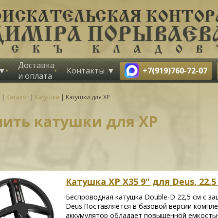
Доставка
+7(919)760-72-07
Контакты
и оплата
|
Каталог
|
Катушки
|
Катушки для XP
пить катушки для XP
Катушка XP X35 9" для Deus, 22.5
Беспроводная катушка Double-D 22,5 см с з
Deus.Поставляется в базовой версии компле
аккумулятор обладает повышенной емкостью