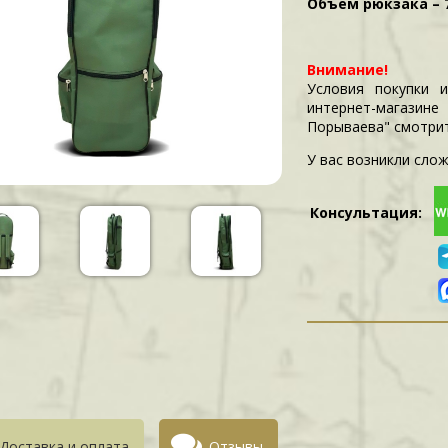
Объём рюкзака – 7
Внимание!
Условия покупки 
интернет-магазин
Порываева" смотри
У вас возникли слож
Консультация:
Доставка и оплата
Отзывы