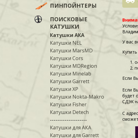
ПИНПОЙНТЕРЫ
ПОИСКОВЫЕ
Внима
КАТУШКИ
Услови
Владим
Катушки АКА
У вас 
Катушки NEL
Катушки MarsMD
Купить
Катушки Cors
о
Катушки MDRegion
п
Катушки Minelab
Если В
Катушки Garrett
Катушки XP
Если В
будет 
Катушки Nokta-Makro
СДЭК н
Катушки Fisher
Катушки Detech
С адре
сможет
--------------------
Катушки для АКА
Катушки для Garrett