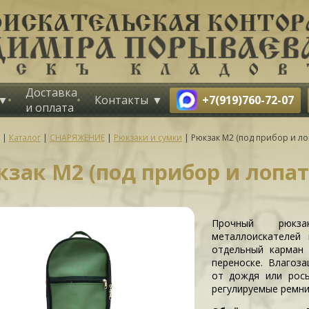
Доставка
+7(919)760-72-07
Контакты
и оплата
|
Каталог
|
СНАРЯЖЕНИЕ
|
Рюкзаки и сумки
|
Рюкзак М2 (под прибор и л
кзак М2 (под прибор и лопа
Прочный рюкз
металлоискателей
отдельный карман
переноске. Влагоз
от дождя или рос
регулируемые ремни