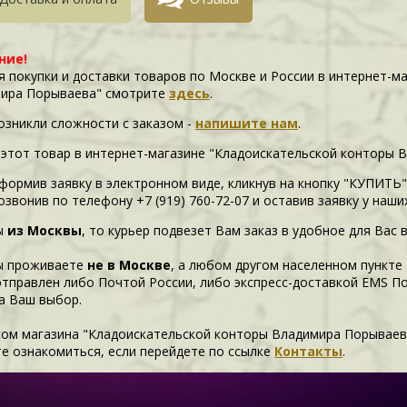
ние!
я покупки и доставки товаров по Москве и России в интернет-м
ира Порываева" смотрите
здесь
.
возникли сложности c заказом -
напишите нам
.
 этот товар в интернет-магазине "Кладоискательской конторы 
формив заявку в электронном виде, кликнув на кнопку "КУПИТЬ"
озвонив по телефону +7 (919) 760-72-07 и оставив заявку у наш
ы
из Москвы
, то курьер подвезет Вам заказ в удобное для Вас 
ы проживаете
не в Москве
, а любом другом населенном пункте
отправлен либо Почтой России, либо экспресс-доставкой EMS П
а Ваш выбор.
сом магазина "Кладоискательской конторы Владимира Порываев
е ознакомиться, если перейдете по ссылке
Контакты
.