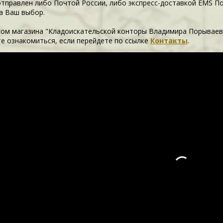
отправлен либо Почтой России, либо экспресс-доставкой EMS П
а Ваш выбор.
сом магазина "Кладоискательской конторы Владимира Порываев
е ознакомиться, если перейдете по ссылке
Контакты
.