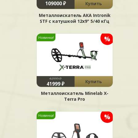
109000 ₽
Купить
Металлоискатель АКА Intronik
STF c катушкой 12x9" 5/40 кГц
%
Новинка!
42999 ₽
Купить
41999 ₽
Металлоискатель Minelab X-
Terra Pro
%
Новинка!