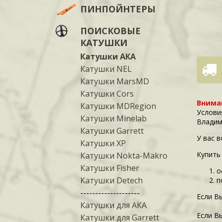
ПИНПОЙНТЕРЫ
ПОИСКОВЫЕ
КАТУШКИ
Катушки АКА
Катушки NEL
Катушки MarsMD
Катушки Cors
Внима
Катушки MDRegion
Услови
Катушки Minelab
Владим
Катушки Garrett
У вас 
Катушки XP
Купить
Катушки Nokta-Makro
Катушки Fisher
о
Катушки Detech
п
--------------------
Если В
Катушки для АКА
Если В
Катушки для Garrett