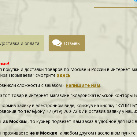
Доставка и оплата
Отзывы
ние!
я покупки и доставки товаров по Москве и России в интернет-м
ира Порываева" смотрите
здесь
.
возникли сложности c заказом -
напишите нам
.
 этот товар в интернет-магазине "Кладоискательской конторы 
формив заявку в электронном виде, кликнув на кнопку "КУПИТЬ"
озвонив по телефону +7 (919) 760-72-07 и оставив заявку у наш
ы
из Москвы
, то курьер подвезет Вам заказ в удобное для Вас 
ы проживаете
не в Москве
, а любом другом населенном пункте