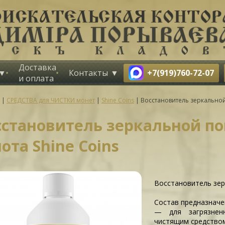
Доставка
+7(919)760-72-07
Контакты
и оплата
|
СРЕДСТВА для ЧИСТКИ монет
|
Shine Coins
|
Восстановитель зеркальной 
сстановитель зеркальной по
ота Shine Coins
Восстановитель зер
Состав предназначе
— для загрязненн
чистящим средством