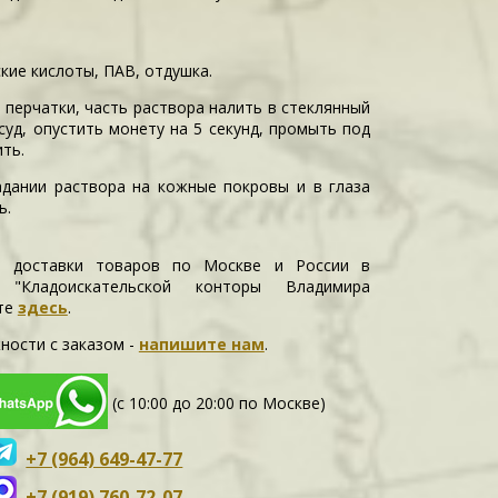
кие кислоты, ПАВ, отдушка.
 перчатки, часть раствора налить в стеклянный
суд, опустить монету на 5 секунд, промыть под
ть.
адании раствора на кожные покровы и в глаза
ь.
и доставки товаров по Москве и России в
е "Кладоискательской конторы Владимира
те
здесь
.
ности c заказом -
напишите нам
.
(с 10:00 до 20:00 по Москве)
+7 (964) 649-47-77
+7 (919) 760-72-07