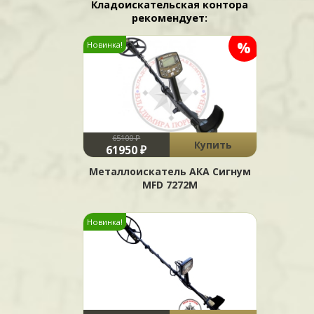
Кладоискательская контора
рекомендует:
%
Новинка!
65100 ₽
Купить
61950 ₽
Металлоискатель АКА Сигнум
MFD 7272М
Новинка!