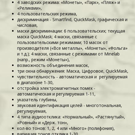
4 заводских режима: «Монеты», «Парк», «Пляж» и
«Реликвии»,
4 пользовательских режима,
дискриминация - Smartfind, QuickMask, графическая и
числовая,
маски дискриминации: 6 пользовательских; текущая
маска QuickMask; 4 маски, связанные с
пользовательскими режимами; 10 масок от
производителя («Все металлы», «Монеты», «Фольга»
и т.д.); 4 маски, связанные с режимами от Minelab
(напр., режим «Монеты»),
возможность объединения масок,
три окна обнаружения: Маска, Цифровое, QuickMask,
чувствительность - автоматическая и регулируемая
в диапазоне 1-30,
отстройка электромагнитных помех -
автоматическая и регулируемая 1-11,
указатель глубины,
звуковая идентификация целей - многотональная,
регулируемая,
4 типа аудиоотклика: «Нормальный», «Растянутый»,
«Ровный» и «Держ. тон»,
кол-во тонов: 1, 2, 4 или «Много» (полифония),
вариация тонов отклика 1-30,