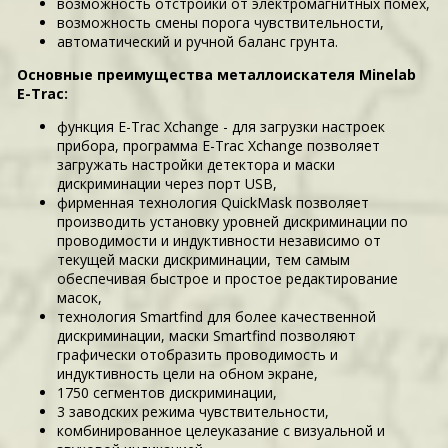
возможность отстройки от электромагнитных помех,
возможность смены порога чувствительности,
автоматический и ручной баланс грунта.
Основные преимущества металлоискателя Minelab
E-Trac:
функция E-Trac Xchange - для загрузки настроек
прибора, программа E-Trac Xchange позволяет
загружать настройки детектора и маски
дискриминации через порт USB,
фирменная технология QuickMask позволяет
производить установку уровней дискриминации по
проводимости и индуктивности независимо от
текущей маски дискриминации, тем самым
обеспечивая быстрое и простое редактирование
масок,
технология Smartfind для более качественной
дискриминации, маски Smartfind позволяют
графически отобразить проводимость и
индуктивность цели на обном экране,
1750 сегментов дискриминации,
3 заводских режима чувствительности,
комбинированное целеуказание с визуальной и