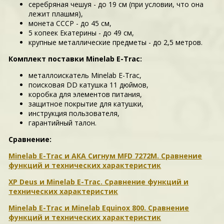
серебряная чешуя - до 19 см (при условии, что она
лежит плашмя),
монета СССР - до 45 см,
5 копеек Екатерины - до 49 см,
крупные металлические предметы - до 2,5 метров.
Комплект поставки Minelab E-Trac:
металлоискатель Minelab E-Trac,
поисковая DD катушка 11 дюймов,
коробка для элементов питания,
защитное покрытие для катушки,
инструкция пользователя,
гарантийный талон.
Сравнение:
Minelab E-Trac и АКА Сигнум MFD 7272M. Сравнение
функций и технических характеристик
XP Deus и Minelab E-Trac. Сравнение функций и
технических характеристик
Minelab E-Trac и Minelab Equinox 800. Сравнение
функций и технических характеристик