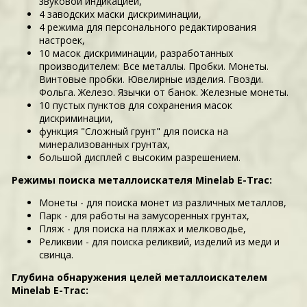
звуковой индикацией,
4 заводских маски дискриминации,
4 режима для персонального редактирования
настроек,
10 масок дискриминации, разработанных
производителем: Все металлы. Пробки. Монеты.
Винтовые пробки. Ювелирные изделия. Гвозди.
Фольга. Железо. Язычки от банок. Железные монеты.
10 пустых пунктов для сохранения масок
дискриминации,
функция "Сложный грунт" для поиска на
минерализованных грунтах,
большой дисплей с высоким разрешением.
Режимы поиска металлоискателя Minelab E-Trac:
Монеты - для поиска монет из различных металлов,
Парк - для работы на замусоренных грунтах,
Пляж - для поиска на пляжах и мелководье,
Реликвии - для поиска реликвий, изделий из меди и
свинца.
Глубина обнаружения целей металлоискателем
Minelab E-Trac: