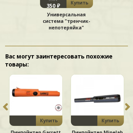
Купить
350 ₽
Универсальная
система "тренчик-
непотеряйка"
Вас могут заинтересовать похожие
товары:
Купить
Купить
Пинпойнтер Garrett
Пинпойнтер Minelab