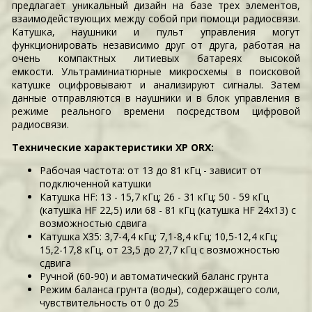
предлагает уникальный дизайн на базе трех элементов,
взаимодействующих между собой при помощи радиосвязи.
Катушка, наушники и пульт управления могут
функционировать независимо друг от друга, работая на
очень компактных литиевых батареях высокой
емкости. Ультраминиатюрные микросхемы в поисковой
катушке оцифровывают и анализируют сигналы. Затем
данные отправляются в наушники и в блок управления в
режиме реального времени посредством цифровой
радиосвязи.
Технические характеристики XP ORX:
Рабочая частота: от 13 до 81 кГц - зависит от
подключенной катушки
Катушка HF: 13 - 15,7 кГц; 26 - 31 кГц; 50 - 59 кГц
(катушка HF 22,5) или 68 - 81 кГц (катушка HF 24х13) с
возможностью сдвига
Катушка X35: 3,7-4,4 кГц; 7,1-8,4 кГц; 10,5-12,4 кГц;
15,2-17,8 кГц, от 23,5 до 27,7 кГц с возможностью
сдвига
Ручной (60-90) и автоматический баланс грунта
Режим баланса грунта (воды), содержащего соли,
чувствительность от 0 до 25