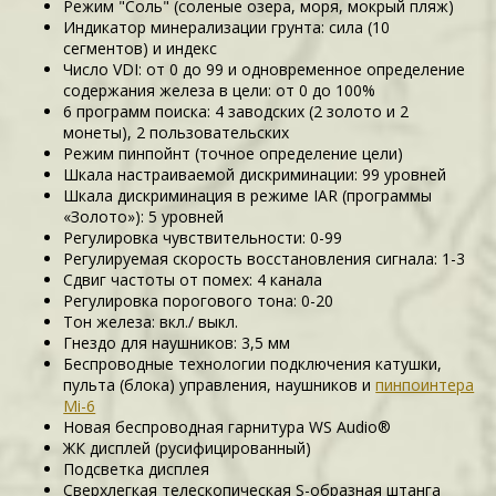
Режим "Соль" (соленые озера, моря, мокрый пляж)
Индикатор минерализации грунта: сила (10
сегментов) и индекс
Число VDI: от 0 до 99 и одновременное определение
содержания железа в цели: от 0 до 100%
6 программ поиска: 4 заводских (2 золото и 2
монеты), 2 пользовательских
Режим пинпойнт (точное определение цели)
Шкала настраиваемой дискриминации: 99 уровней
Шкала дискриминация в режиме IAR (программы
«Золото»): 5 уровней
Регулировка чувствительности: 0-99
Регулируемая скорость восстановления сигнала: 1-3
Сдвиг частоты от помех: 4 канала
Регулировка порогового тона: 0-20
Тон железа: вкл./ выкл.
Гнездо для наушников: 3,5 мм
Беспроводные технологии подключения катушки,
пульта (блока) управления, наушников и
пинпоинтера
Mi-6
Новая беспроводная гарнитура WS Audio®
ЖК дисплей (русифицированный)
Подсветка дисплея
Сверхлегкая телескопическая S-образная штанга