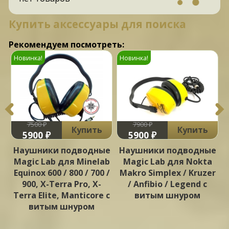
Купить аксессуары для поиска
Рекомендуем посмотреть:
Новинка!
Новинка!
7500 ₽
7900 ₽
Купить
Купить
5900 ₽
5900 ₽
Наушники подводные
Наушники подводные
и
Magic Lab для Minelab
Magic Lab для Nokta
I
Equinox 600 / 800 / 700 /
Makro Simplex / Kruzer
900, X-Terra Pro, X-
/ Anfibio / Legend с
Terra Elite, Manticore с
витым шнуром
витым шнуром