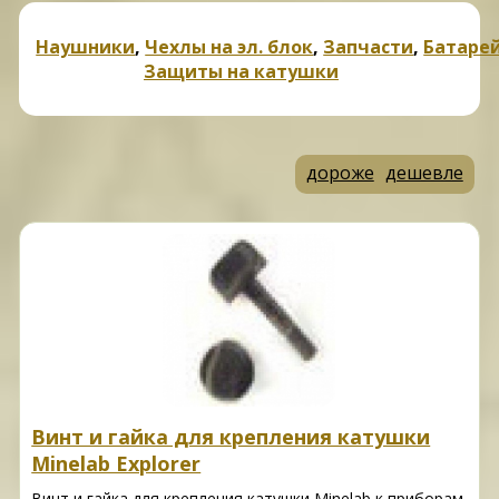
Наушники
,
Чехлы на эл. блок
,
Запчасти
,
Батаре
Защиты на катушки
дороже
дешевле
Винт и гайка для крепления катушки
Minelab Explorer
Винт и гайка для крепления катушки Minelab к приборам